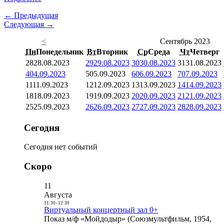
← Предыдущая
Следующая →
<
Сентябрь 2023
Пн
Понедельник
Вт
Вторник
Ср
Среда
Чт
Четверг
28
28.08.2023
29
29.08.2023
30
30.08.2023
31
31.08.2023
4
04.09.2023
5
05.09.2023
6
06.09.2023
7
07.09.2023
11
11.09.2023
12
12.09.2023
13
13.09.2023
14
14.09.2023
18
18.09.2023
19
19.09.2023
20
20.09.2023
21
21.09.2023
25
25.09.2023
26
26.09.2023
27
27.09.2023
28
28.09.2023
Сегодня
Сегодня нет событий
Скоро
11
Августа
11:30
-
12:30
Виртуальный концертный зал 0+
Показ м/ф «Мойдодыр» (Союзмультфильм, 1954,