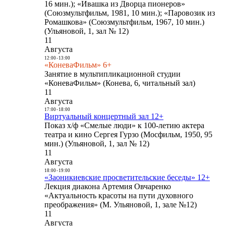
16 мин.); «Ивашка из Дворца пионеров»
(Союзмультфильм, 1981, 10 мин.); «Паровозик из
Ромашкова» (Союзмультфильм, 1967, 10 мин.)
(Ульяновой, 1, зал № 12)
11
Августа
12:00
-
13:00
«КоневаФильм» 6+
Занятие в мультипликационной студии
«КоневаФильм» (Конева, 6, читальный зал)
11
Августа
17:00
-
18:00
Виртуальный концертный зал 12+
Показ х/ф «Смелые люди» к 100-летию актера
театра и кино Сергея Гурзо (Мосфильм, 1950, 95
мин.) (Ульяновой, 1, зал № 12)
11
Августа
18:00
-
19:00
«Заоникиевские просветительские беседы» 12+
Лекция диакона Артемия Овчаренко
«Актуальность красоты на пути духовного
преображения» (М. Ульяновой, 1, зале №12)
11
Августа