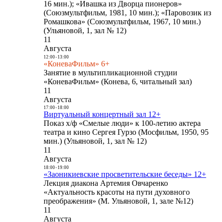
16 мин.); «Ивашка из Дворца пионеров»
(Союзмультфильм, 1981, 10 мин.); «Паровозик из
Ромашкова» (Союзмультфильм, 1967, 10 мин.)
(Ульяновой, 1, зал № 12)
11
Августа
12:00
-
13:00
«КоневаФильм» 6+
Занятие в мультипликационной студии
«КоневаФильм» (Конева, 6, читальный зал)
11
Августа
17:00
-
18:00
Виртуальный концертный зал 12+
Показ х/ф «Смелые люди» к 100-летию актера
театра и кино Сергея Гурзо (Мосфильм, 1950, 95
мин.) (Ульяновой, 1, зал № 12)
11
Августа
18:00
-
19:00
«Заоникиевские просветительские беседы» 12+
Лекция диакона Артемия Овчаренко
«Актуальность красоты на пути духовного
преображения» (М. Ульяновой, 1, зале №12)
11
Августа