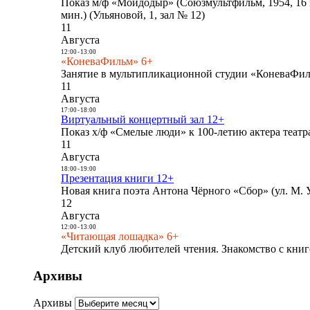
Показ м/ф «Мойдодыр» (Союзмультфильм, 1954, 16 
мин.) (Ульяновой, 1, зал № 12)
11
Августа
12:00
-
13:00
«КоневаФильм» 6+
Занятие в мультипликационной студии «КоневаФиль
11
Августа
17:00
-
18:00
Виртуальный концертный зал 12+
Показ х/ф «Смелые люди» к 100-летию актера театра
11
Августа
18:00
-
19:00
Презентация книги 12+
Новая книга поэта Антона Чёрного «Сбор» (ул. М. У
12
Августа
12:00
-
13:00
«Читающая лошадка» 6+
Детский клуб любителей чтения. Знакомство с книг
Архивы
Архивы