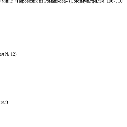
 мин.); «Паровозик из Ромашкова» (Союзмультфильм, 1967, 10
зал № 12)
зал)