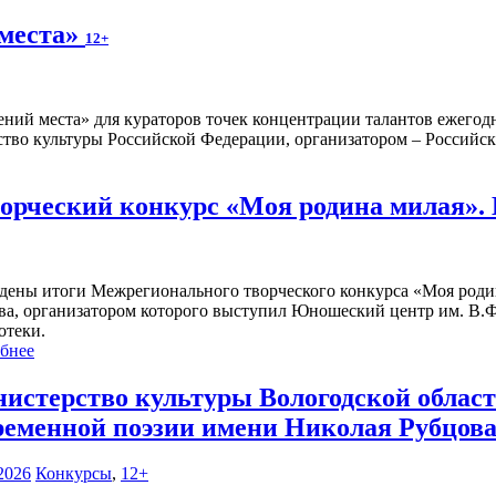
 места»
12+
ений места» для кураторов точек концентрации талантов ежегод
тво культуры Российской Федерации, организатором – Российска
рческий конкурс «Моя родина милая».
дены итоги Межрегионального творческого конкурса «Моя роди
ва, организатором которого выступил Юношеский центр им. В.Ф
отеки.
бнее
истерство культуры Вологодской област
ременной поэзии имени Николая Рубцова
2026
Конкурсы
,
12+