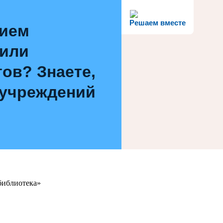
Решаем вместе
нием
 или
ов? Знаете,
 учреждений
библиотека»