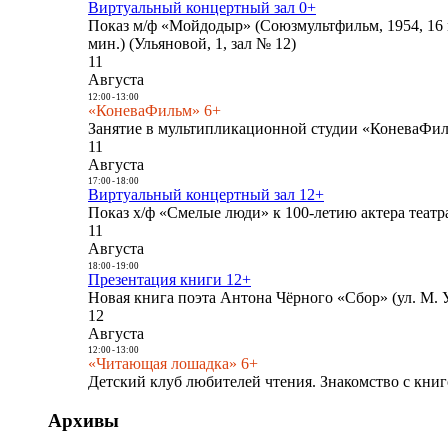
Виртуальный концертный зал 0+
Показ м/ф «Мойдодыр» (Союзмультфильм, 1954, 16 
мин.) (Ульяновой, 1, зал № 12)
11
Августа
12:00
-
13:00
«КоневаФильм» 6+
Занятие в мультипликационной студии «КоневаФиль
11
Августа
17:00
-
18:00
Виртуальный концертный зал 12+
Показ х/ф «Смелые люди» к 100-летию актера театра
11
Августа
18:00
-
19:00
Презентация книги 12+
Новая книга поэта Антона Чёрного «Сбор» (ул. М. У
12
Августа
12:00
-
13:00
«Читающая лошадка» 6+
Детский клуб любителей чтения. Знакомство с книг
Архивы