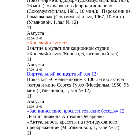
Показ м/ф «Мойдодыр» (Союзмультфильм, 1954,
16 мин.); «Ивашка из Дворца пионеров»
(Союзмультфильм, 1981, 10 мин.); «Паровозик из
Ромашкова» (Союзмультфильм, 1967, 10 мин.)
(Ульяновой, 1, зал № 12)
11
Августа
12:00
-
13:00
«КоневаФильм» 6+
Занятие в мультипликационной студии
«КоневаФильм» (Конева, 6, читальный зал)
11
Августа
17:00
-
18:00
Виртуальный концертный зал 12+
Показ х/ф «Смелые люди» к 100-летию актера
театра и кино Сергея Гурзо (Мосфильм, 1950, 95
мин.) (Ульяновой, 1, зал № 12)
11
Августа
18:00
-
19:00
«Заоникиевские просветительские беседы» 12+
Лекция диакона Артемия Овчаренко
«Актуальность красоты на пути духовного
преображения» (М. Ульяновой, 1, зале №12)
11