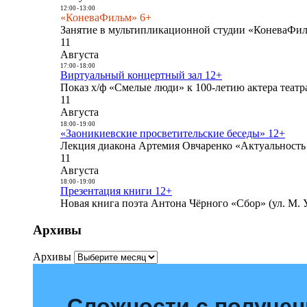
12:00
-
13:00
«КоневаФильм» 6+
Занятие в мультипликационной студии «КоневаФиль
11
Августа
17:00
-
18:00
Виртуальный концертный зал 12+
Показ х/ф «Смелые люди» к 100-летию актера театра
11
Августа
18:00
-
19:00
«Заоникиевские просветительские беседы» 12+
Лекция диакона Артемия Овчаренко «Актуальность 
11
Августа
18:00
-
19:00
Презентация книги 12+
Новая книга поэта Антона Чёрного «Сбор» (ул. М. У
Архивы
Архивы
Сложности с получе