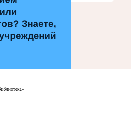
 или
ов? Знаете,
 учреждений
библиотека»