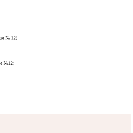
зал № 12)
ле №12)