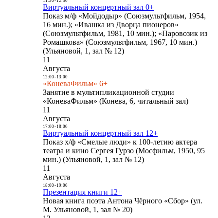
11:30
-
12:30
Виртуальный концертный зал 0+
Показ м/ф «Мойдодыр» (Союзмультфильм, 1954,
16 мин.); «Ивашка из Дворца пионеров»
(Союзмультфильм, 1981, 10 мин.); «Паровозик из
Ромашкова» (Союзмультфильм, 1967, 10 мин.)
(Ульяновой, 1, зал № 12)
11
Августа
12:00
-
13:00
«КоневаФильм» 6+
Занятие в мультипликационной студии
«КоневаФильм» (Конева, 6, читальный зал)
11
Августа
17:00
-
18:00
Виртуальный концертный зал 12+
Показ х/ф «Смелые люди» к 100-летию актера
театра и кино Сергея Гурзо (Мосфильм, 1950, 95
мин.) (Ульяновой, 1, зал № 12)
11
Августа
18:00
-
19:00
Презентация книги 12+
Новая книга поэта Антона Чёрного «Сбор» (ул.
М. Ульяновой, 1, зал № 20)