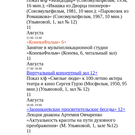
Показ м/ф «Мойдодыр» (Союзмультфильм, 1954,
16 мин.); «Ивашка из Дворца пионеров»
(Союзмультфильм, 1981, 10 мин.); «Паровозик из
Ромашкова» (Союзмультфильм, 1967, 10 мин.)
(Ульяновой, 1, зал № 12)
11
Августа
12:00
-
13:00
«КоневаФильм» 6+
Занятие в мультипликационной студии
«КоневаФильм» (Конева, 6, читальный зал)
11
Августа
17:00
-
18:00
Виртуальный концертный зал 12+
Показ х/ф «Смелые люди» к 100-летию актера
театра и кино Сергея Гурзо (Мосфильм, 1950, 95
мин.) (Ульяновой, 1, зал № 12)
11
Августа
18:00
-
19:00
«Заоникиевские просветительские беседы» 12+
Лекция диакона Артемия Овчаренко
«Актуальность красоты на пути духовного
преображения» (М. Ульяновой, 1, зале №12)
11