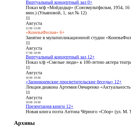
Виртуальный концертный зал 0+
Показ м/ф «Мойдодыр» (Союзмультфильм, 1954, 16 
мин.) (Ульяновой, 1, зал № 12)
11
Августа
12:00
-
13:00
«КоневаФильм» 6+
Занятие в мультипликационной студии «КоневаФиль
11
Августа
17:00
-
18:00
Виртуальный концертный зал 12+
Показ х/ф «Смелые люди» к 100-летию актера театра
11
Августа
18:00
-
19:00
«Заоникиевские просветительские беседы» 12+
Лекция диакона Артемия Овчаренко «Актуальность 
11
Августа
18:00
-
19:00
Презентация книги 12+
Новая книга поэта Антона Чёрного «Сбор» (ул. М. У
Архивы