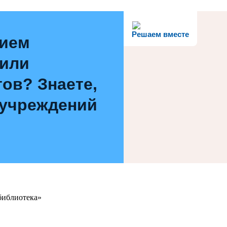
Решаем вместе
нием
 или
ов? Знаете,
 учреждений
библиотека»