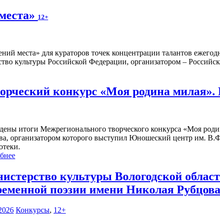
 места»
12+
ений места» для кураторов точек концентрации талантов ежегод
тво культуры Российской Федерации, организатором – Российска
рческий конкурс «Моя родина милая».
дены итоги Межрегионального творческого конкурса «Моя роди
ва, организатором которого выступил Юношеский центр им. В.Ф
отеки.
бнее
истерство культуры Вологодской област
ременной поэзии имени Николая Рубцова
2026
Конкурсы
,
12+