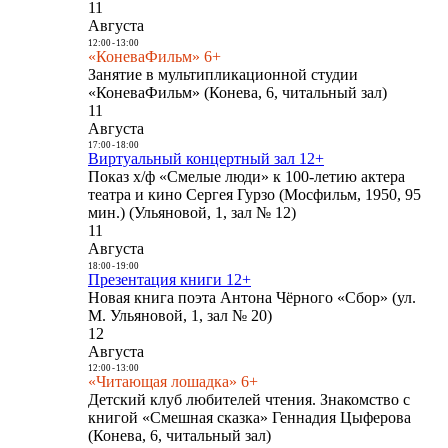
11
Августа
12:00
-
13:00
«КоневаФильм» 6+
Занятие в мультипликационной студии
«КоневаФильм» (Конева, 6, читальный зал)
11
Августа
17:00
-
18:00
Виртуальный концертный зал 12+
Показ х/ф «Смелые люди» к 100-летию актера
театра и кино Сергея Гурзо (Мосфильм, 1950, 95
мин.) (Ульяновой, 1, зал № 12)
11
Августа
18:00
-
19:00
Презентация книги 12+
Новая книга поэта Антона Чёрного «Сбор» (ул.
М. Ульяновой, 1, зал № 20)
12
Августа
12:00
-
13:00
«Читающая лошадка» 6+
Детский клуб любителей чтения. Знакомство с
книгой «Смешная сказка» Геннадия Цыферова
(Конева, 6, читальный зал)