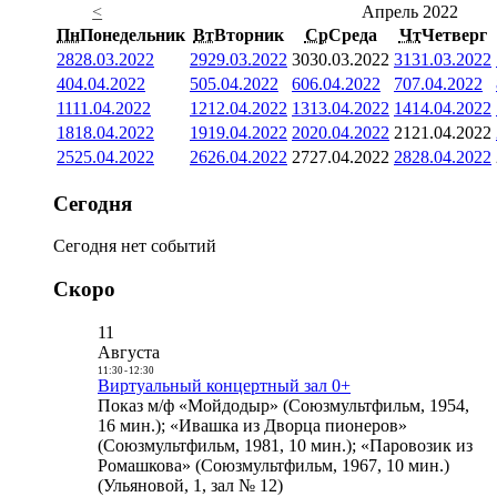
<
Апрель 2022
Пн
Понедельник
Вт
Вторник
Ср
Среда
Чт
Четверг
28
28.03.2022
29
29.03.2022
30
30.03.2022
31
31.03.2022
4
04.04.2022
5
05.04.2022
6
06.04.2022
7
07.04.2022
11
11.04.2022
12
12.04.2022
13
13.04.2022
14
14.04.2022
18
18.04.2022
19
19.04.2022
20
20.04.2022
21
21.04.2022
25
25.04.2022
26
26.04.2022
27
27.04.2022
28
28.04.2022
Сегодня
Сегодня нет событий
Скоро
11
Августа
11:30
-
12:30
Виртуальный концертный зал 0+
Показ м/ф «Мойдодыр» (Союзмультфильм, 1954,
16 мин.); «Ивашка из Дворца пионеров»
(Союзмультфильм, 1981, 10 мин.); «Паровозик из
Ромашкова» (Союзмультфильм, 1967, 10 мин.)
(Ульяновой, 1, зал № 12)