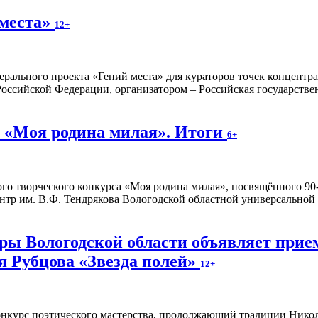
 места»
12+
ерального проекта «Гений места» для кураторов точек концентр
оссийской Федерации, организатором – Российская государстве
 «Моя родина милая». Итоги
6+
о творческого конкурса «Моя родина милая», посвящённого 90-
тр им. В.Ф. Тендрякова Вологодской областной универсальной
ы Вологодской области объявляет прием
я Рубцова «Звезда полей»
12+
онкурс поэтического мастерства, продолжающий традиции Николая