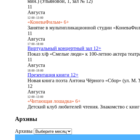
мин.) (Ульяновой, 1, зал № 12)
11
Августа
12:00
-
13:00
«КоневаФильм» 6+
Занятие в мультипликационной студии «КоневаФиль
11
Августа
17:00
-
18:00
Виртуальный концертный зал 12+
Показ х/ф «Смелые люди» к 100-летию актера театра
11
Августа
18:00
-
19:00
Презентация книги 12+
Новая книга поэта Антона Чёрного «Сбор» (ул. М. У
12
Августа
12:00
-
13:00
«Читающая лошадка» 6+
Детский клуб любителей чтения. Знакомство с книг
Архивы
Архивы