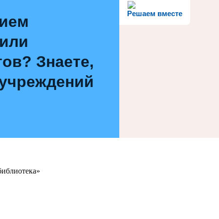
Решаем вместе
нием
 или
ов? Знаете,
 учреждений
библиотека»