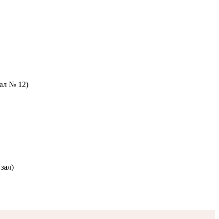
зал № 12)
зал)