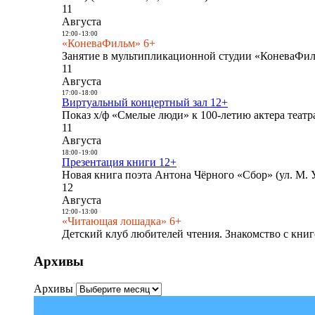
11
Августа
12:00
-
13:00
«КоневаФильм» 6+
Занятие в мультипликационной студии «КоневаФиль
11
Августа
17:00
-
18:00
Виртуальный концертный зал 12+
Показ х/ф «Смелые люди» к 100-летию актера театра
11
Августа
18:00
-
19:00
Презентация книги 12+
Новая книга поэта Антона Чёрного «Сбор» (ул. М. У
12
Августа
12:00
-
13:00
«Читающая лошадка» 6+
Детский клуб любителей чтения. Знакомство с книг
Архивы
Архивы