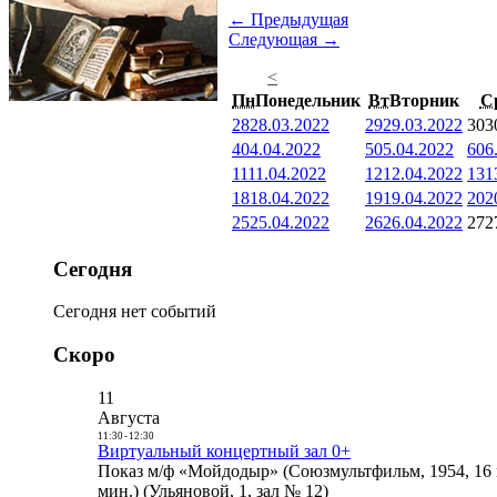
← Предыдущая
Следующая →
<
Пн
Понедельник
Вт
Вторник
С
28
28.03.2022
29
29.03.2022
30
3
4
04.04.2022
5
05.04.2022
6
06
11
11.04.2022
12
12.04.2022
13
1
18
18.04.2022
19
19.04.2022
20
2
25
25.04.2022
26
26.04.2022
27
2
Сегодня
Сегодня нет событий
Скоро
11
Августа
11:30
-
12:30
Виртуальный концертный зал 0+
Показ м/ф «Мойдодыр» (Союзмультфильм, 1954, 16 
мин.) (Ульяновой, 1, зал № 12)