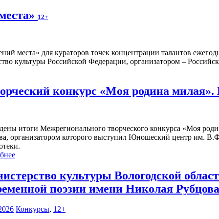
 места»
12+
ений места» для кураторов точек концентрации талантов ежегод
тво культуры Российской Федерации, организатором – Российска
рческий конкурс «Моя родина милая».
дены итоги Межрегионального творческого конкурса «Моя роди
ва, организатором которого выступил Юношеский центр им. В.Ф
отеки.
бнее
истерство культуры Вологодской област
ременной поэзии имени Николая Рубцова
2026
Конкурсы
,
12+