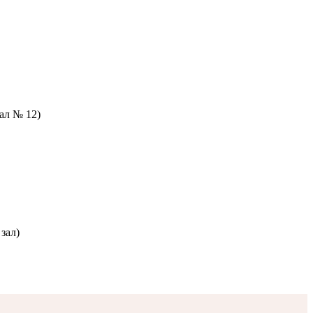
зал № 12)
зал)