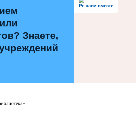
Решаем вместе
нием
 или
ов? Знаете,
 учреждений
библиотека»