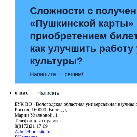
Сложности с получе
«Пушкинской карты»
приобретением билет
как улучшить работу
культуры?
Напишите — решим!
о нас
Написать
БУК ВО «Вологодская областная универсальная научная 
Россия, 160000, Вологда,
Марии Ульяновой, 1
Телефон для справок –
8(8172)21-17-69
Adm@booksite.ru