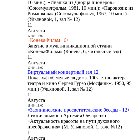
16 мин.); «Ивашка из Дворца пионеров»
(Союзмультфильм, 1981, 10 мин.); «Паровозик из
Ромашкова» (Союзмультфильм, 1967, 10 мин.)
(Ульяновой, 1, зал № 12)
11
Августа
12:00
-
13:00
«КоневаФильм» 6+
Занятие в мультипликационной студии
«КоневаФильм» (Конева, 6, читальный зал)
11
Августа
17:00
-
18:00
Виртуальный концертный зал 12+
Показ х/ф «Смелые люди» к 100-летию актера
театра и кино Сергея Гурзо (Мосфильм, 1950, 95
мин.) (Ульяновой, 1, зал № 12)
11
Августа
18:00
-
19:00
«Заоникиевские просветительские беседы» 12+
Лекция диакона Артемия Овчаренко
«Актуальность красоты на пути духовного
преображения» (М. Ульяновой, 1, зале №12)
11
Августа