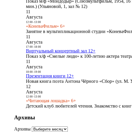
Показ м/ф «Мойдодыр» (Союзмультфильм, 1954, 16 
мин.) (Ульяновой, 1, зал № 12)
11
Августа
12:00
-
13:00
«КоневаФильм» 6+
Занятие в мультипликационной студии «КоневаФиль
11
Августа
17:00
-
18:00
Виртуальный концертный зал 12+
Показ х/ф «Смелые люди» к 100-летию актера театра
11
Августа
18:00
-
19:00
Презентация книги 12+
Новая книга поэта Антона Чёрного «Сбор» (ул. М. У
12
Августа
12:00
-
13:00
«Читающая лошадка» 6+
Детский клуб любителей чтения. Знакомство с книг
Архивы
Архивы