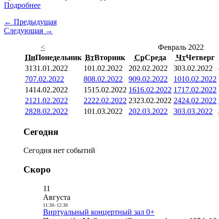
Подробнее
← Предыдущая
Следующая →
<
Февраль 2022
Пн
Понедельник
Вт
Вторник
Ср
Среда
Чт
Четверг
31
31.01.2022
1
01.02.2022
2
02.02.2022
3
03.02.2022
7
07.02.2022
8
08.02.2022
9
09.02.2022
10
10.02.2022
14
14.02.2022
15
15.02.2022
16
16.02.2022
17
17.02.2022
21
21.02.2022
22
22.02.2022
23
23.02.2022
24
24.02.2022
28
28.02.2022
1
01.03.2022
2
02.03.2022
3
03.03.2022
Сегодня
Сегодня нет событий
Скоро
11
Августа
11:30
-
12:30
Виртуальный концертный зал 0+