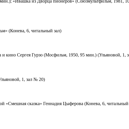
мин.); «Ивашка из Дворца пионеров» (Союзмультфильм, 1981, 10
м» (Конева, 6, читальный зал)
 и кино Сергея Гурзо (Мосфильм, 1950, 95 мин.) (Ульяновой, 1, 
льяновой, 1, зал № 20)
ой «Смешная сказка» Геннадия Цыферова (Конева, 6, читальный 