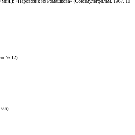
 мин.); «Паровозик из Ромашкова» (Союзмультфильм, 1967, 10
зал № 12)
зал)