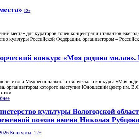
 места»
12+
ений места» для кураторов точек концентрации талантов ежегод
тво культуры Российской Федерации, организатором – Российска
рческий конкурс «Моя родина милая».
дены итоги Межрегионального творческого конкурса «Моя роди
ва, организатором которого выступил Юношеский центр им. В.Ф
отеки.
бнее
истерство культуры Вологодской област
ременной поэзии имени Николая Рубцова
2026
Конкурсы
,
12+