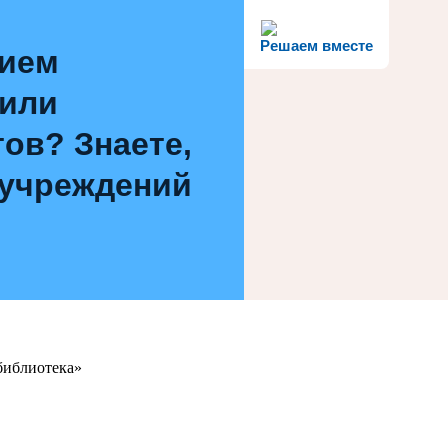
Решаем вместе
нием
 или
ов? Знаете,
 учреждений
библиотека»