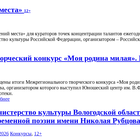
 места»
12+
ений места» для кураторов точек концентрации талантов ежегод
тво культуры Российской Федерации, организатором – Российска
рческий конкурс «Моя родина милая».
дены итоги Межрегионального творческого конкурса «Моя роди
ва, организатором которого выступил Юношеский центр им. В.Ф
отеки.
бнее
истерство культуры Вологодской област
ременной поэзии имени Николая Рубцова
2026
Конкурсы
,
12+