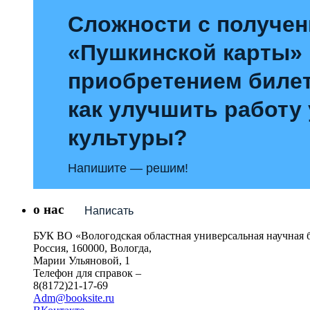
Сложности с получе
«Пушкинской карты»
приобретением билет
как улучшить работу
культуры?
Напишите — решим!
о нас
Написать
БУК ВО «Вологодская областная универсальная научная 
Россия, 160000, Вологда,
Марии Ульяновой, 1
Телефон для справок –
8(8172)21-17-69
Adm@booksite.ru