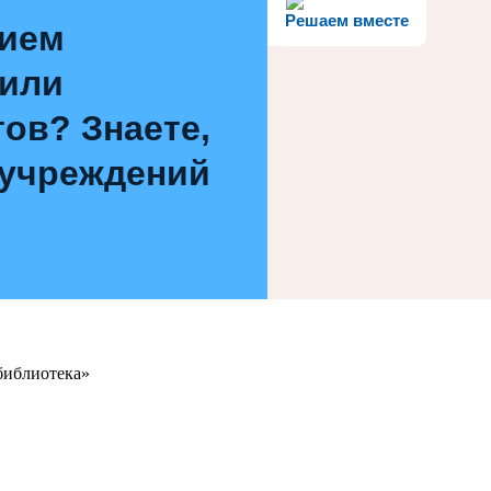
Решаем вместе
нием
 или
ов? Знаете,
 учреждений
библиотека»