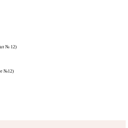
зал № 12)
ле №12)