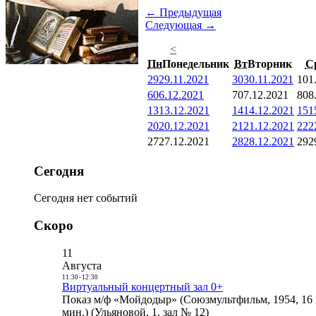
← Предыдущая
Следующая →
<
Пн
Понедельник
Вт
Вторник
С
29
29.11.2021
30
30.11.2021
1
01
6
06.12.2021
7
07.12.2021
8
08
13
13.12.2021
14
14.12.2021
15
1
20
20.12.2021
21
21.12.2021
22
2
27
27.12.2021
28
28.12.2021
29
2
Сегодня
Сегодня нет событий
Скоро
11
Августа
11:30
-
12:30
Виртуальный концертный зал 0+
Показ м/ф «Мойдодыр» (Союзмультфильм, 1954, 16 
мин.) (Ульяновой, 1, зал № 12)