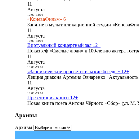
11
Августа
12:00
-
13:00
«КоневаФильм» 6+
Занятие в мультипликационной студии «КоневаФиль
11
Августа
17:00
-
18:00
Виртуальный концертный зал 12+
Показ х/ф «Смелые люди» к 100-летию актера театра
11
Августа
18:00
-
19:00
«Заоникиевские просветительские беседы» 12+
Лекция диакона Артемия Овчаренко «Актуальность 
11
Августа
18:00
-
19:00
Презентация книги 12+
Новая книга поэта Антона Чёрного «Сбор» (ул. М. У
Архивы
Архивы