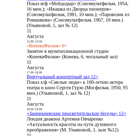
Показ м/ф «Мойдодыр» (Союзмультфильм, 1954,
16 мин.); «Ивашка из Дворца пионеров»
(Союзмультфильм, 1981, 10 мин.); «Паровозик из
Ромашкова» (Союзмультфильм, 1967, 10 мин.)
(Ульяновой, 1, зал № 12)
11
Августа
12:00
-
13:00
«КоневаФильм» 6+
Занятие в мультипликационной студии
«КоневаФильм» (Конева, 6, читальный зал)
11
Августа
17:00
-
18:00
Виртуальный концертный зал 12+
Показ х/ф «Смелые люди» к 100-летию актера
театра и кино Сергея Гурзо (Мосфильм, 1950, 95
мин.) (Ульяновой, 1, зал № 12)
11
Августа
18:00
-
19:00
«Заоникиевские просветительские беседы» 12+
Лекция диакона Артемия Овчаренко
«Актуальность красоты на пути духовного
преображения» (М. Ульяновой, 1, зале №12)
11