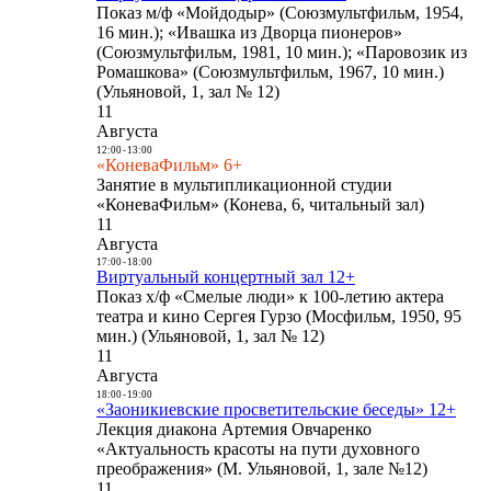
Показ м/ф «Мойдодыр» (Союзмультфильм, 1954,
16 мин.); «Ивашка из Дворца пионеров»
(Союзмультфильм, 1981, 10 мин.); «Паровозик из
Ромашкова» (Союзмультфильм, 1967, 10 мин.)
(Ульяновой, 1, зал № 12)
11
Августа
12:00
-
13:00
«КоневаФильм» 6+
Занятие в мультипликационной студии
«КоневаФильм» (Конева, 6, читальный зал)
11
Августа
17:00
-
18:00
Виртуальный концертный зал 12+
Показ х/ф «Смелые люди» к 100-летию актера
театра и кино Сергея Гурзо (Мосфильм, 1950, 95
мин.) (Ульяновой, 1, зал № 12)
11
Августа
18:00
-
19:00
«Заоникиевские просветительские беседы» 12+
Лекция диакона Артемия Овчаренко
«Актуальность красоты на пути духовного
преображения» (М. Ульяновой, 1, зале №12)
11