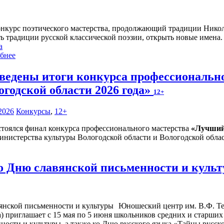
онкурс поэтического мастерства, продолжающий традиции Николая
ть традиции русской классической поэзии, открыть новые имена.
а
бнее
ведены итоги конкурса профессиональн
огодской области 2026 года»
12+
2026
Конкурсы
,
12+
стоялся финал конкурса профессионального мастерства
«Лучший 
нистерства культуры Вологодской области и Вологодской облас
о Дню славянской письменности и куль
Юношеский центр им. В.Ф. Те
ва) приглашает с 15 мая по 5 июня школьников средних и старших
ости и культуры, а также ко Дню русского языка «Тайны русског