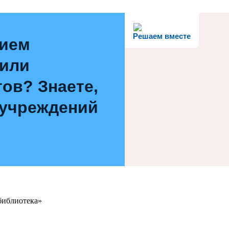
Решаем вместе
нием
 или
ов? Знаете,
 учреждений
библиотека»