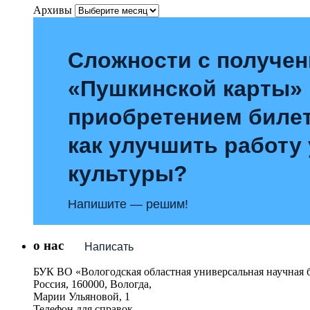
Архивы
Сложности с получе
«Пушкинской карты»
приобретением билет
как улучшить работу
культуры?
Напишите — решим!
о нас
Написать
БУК ВО «Вологодская областная универсальная научная 
Россия, 160000, Вологда,
Марии Ульяновой, 1
Телефон для справок –