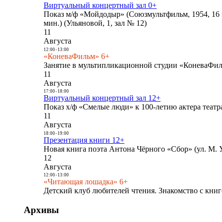
Виртуальный концертный зал 0+
Показ м/ф «Мойдодыр» (Союзмультфильм, 1954, 16 
мин.) (Ульяновой, 1, зал № 12)
11
Августа
12:00
-
13:00
«КоневаФильм» 6+
Занятие в мультипликационной студии «КоневаФиль
11
Августа
17:00
-
18:00
Виртуальный концертный зал 12+
Показ х/ф «Смелые люди» к 100-летию актера театра
11
Августа
18:00
-
19:00
Презентация книги 12+
Новая книга поэта Антона Чёрного «Сбор» (ул. М. У
12
Августа
12:00
-
13:00
«Читающая лошадка» 6+
Детский клуб любителей чтения. Знакомство с книг
Архивы