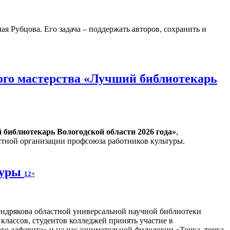
 Рубцова. Его задача – поддержать авторов, сохранить и
ого мастерства «Лучший библиотекарь
библиотекарь Вологодской области 2026 года»
,
тной организации профсоюза работников культуры.
туры
12+
ндрякова областной универсальной научной библиотеки
 классов, студентов колледжей принять участие в
о алфавита» и на час занимательной филологии «Точка, точка,