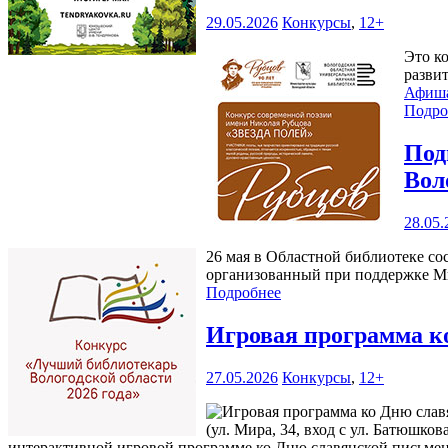
29.05.2026
Конкурсы
,
12+
Это к
разви
Афиш
Подро
Под
Вол
28.05.
26 мая в Областной библиотеке со
организованный при поддержке Ми
Подробнее
Игровая программа к
27.05.2026
Конкурсы
,
12+
(ул. Мира, 34, вход с ул. Батюшко
интерактивной игровой программе ко Дню славянской письменн