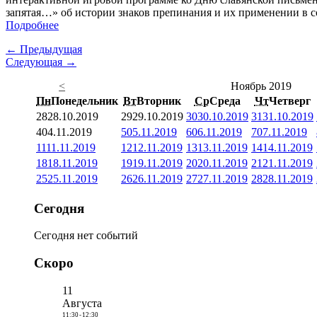
запятая…» об истории знаков препинания и их применении в с
Подробнее
← Предыдущая
Следующая →
<
Ноябрь 2019
Пн
Понедельник
Вт
Вторник
Ср
Среда
Чт
Четверг
28
28.10.2019
29
29.10.2019
30
30.10.2019
31
31.10.2019
4
04.11.2019
5
05.11.2019
6
06.11.2019
7
07.11.2019
11
11.11.2019
12
12.11.2019
13
13.11.2019
14
14.11.2019
18
18.11.2019
19
19.11.2019
20
20.11.2019
21
21.11.2019
25
25.11.2019
26
26.11.2019
27
27.11.2019
28
28.11.2019
Сегодня
Сегодня нет событий
Скоро
11
Августа
11:30
-
12:30