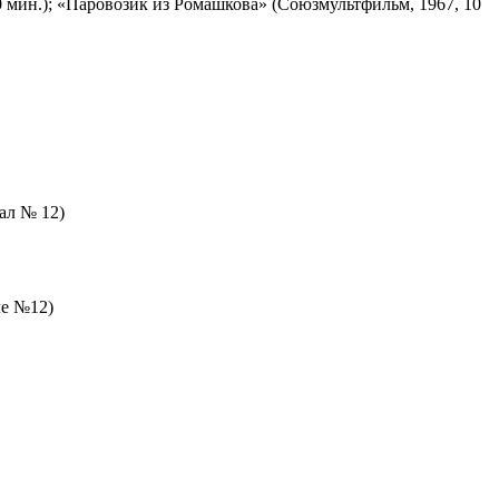
 мин.); «Паровозик из Ромашкова» (Союзмультфильм, 1967, 10
зал № 12)
ле №12)