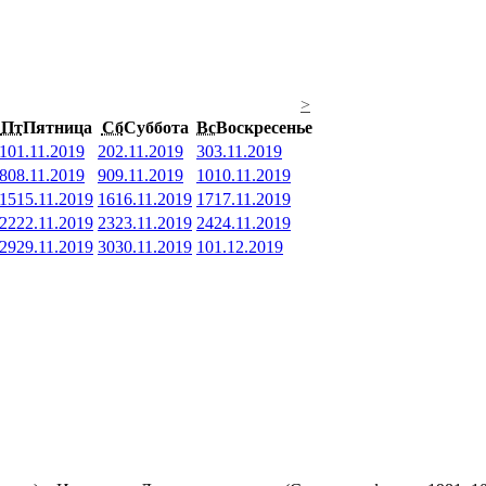
>
Пт
Пятница
Сб
Суббота
Вс
Воскресенье
1
01.11.2019
2
02.11.2019
3
03.11.2019
8
08.11.2019
9
09.11.2019
10
10.11.2019
15
15.11.2019
16
16.11.2019
17
17.11.2019
22
22.11.2019
23
23.11.2019
24
24.11.2019
29
29.11.2019
30
30.11.2019
1
01.12.2019