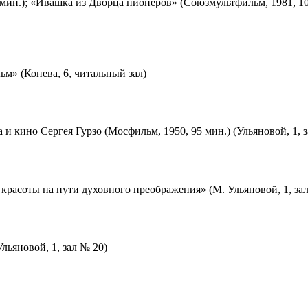
мин.); «Ивашка из Дворца пионеров» (Союзмультфильм, 1981, 10
м» (Конева, 6, читальный зал)
 и кино Сергея Гурзо (Мосфильм, 1950, 95 мин.) (Ульяновой, 1, 
красоты на пути духовного преображения» (М. Ульяновой, 1, за
льяновой, 1, зал № 20)