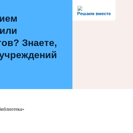
Решаем вместе
нием
 или
ов? Знаете,
 учреждений
библиотека»