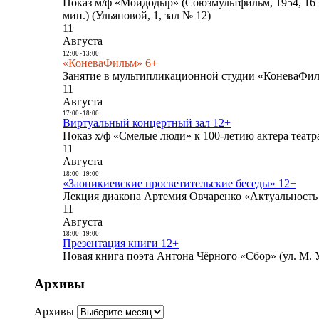
Показ м/ф «Мойдодыр» (Союзмультфильм, 1954, 16 
мин.) (Ульяновой, 1, зал № 12)
11
Августа
12:00
-
13:00
«КоневаФильм» 6+
Занятие в мультипликационной студии «КоневаФиль
11
Августа
17:00
-
18:00
Виртуальный концертный зал 12+
Показ х/ф «Смелые люди» к 100-летию актера театра
11
Августа
18:00
-
19:00
«Заоникиевские просветительские беседы» 12+
Лекция диакона Артемия Овчаренко «Актуальность 
11
Августа
18:00
-
19:00
Презентация книги 12+
Новая книга поэта Антона Чёрного «Сбор» (ул. М. У
Архивы
Архивы