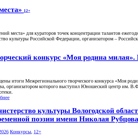
 места»
12+
ений места» для кураторов точек концентрации талантов ежегод
тво культуры Российской Федерации, организатором – Российска
рческий конкурс «Моя родина милая».
дены итоги Межрегионального творческого конкурса «Моя роди
ва, организатором которого выступил Юношеский центр им. В.Ф
отеки.
бнее
истерство культуры Вологодской област
ременной поэзии имени Николая Рубцова
2026
Конкурсы
,
12+