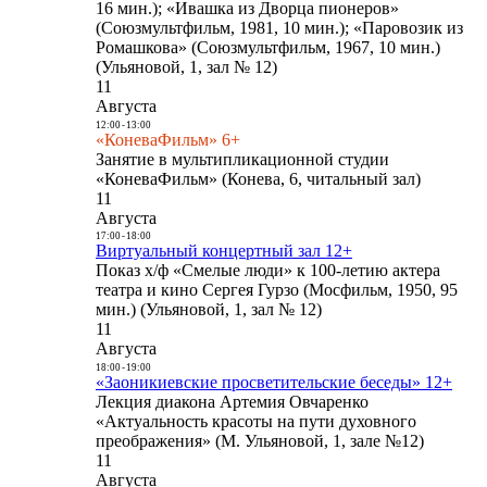
16 мин.); «Ивашка из Дворца пионеров»
(Союзмультфильм, 1981, 10 мин.); «Паровозик из
Ромашкова» (Союзмультфильм, 1967, 10 мин.)
(Ульяновой, 1, зал № 12)
11
Августа
12:00
-
13:00
«КоневаФильм» 6+
Занятие в мультипликационной студии
«КоневаФильм» (Конева, 6, читальный зал)
11
Августа
17:00
-
18:00
Виртуальный концертный зал 12+
Показ х/ф «Смелые люди» к 100-летию актера
театра и кино Сергея Гурзо (Мосфильм, 1950, 95
мин.) (Ульяновой, 1, зал № 12)
11
Августа
18:00
-
19:00
«Заоникиевские просветительские беседы» 12+
Лекция диакона Артемия Овчаренко
«Актуальность красоты на пути духовного
преображения» (М. Ульяновой, 1, зале №12)
11
Августа