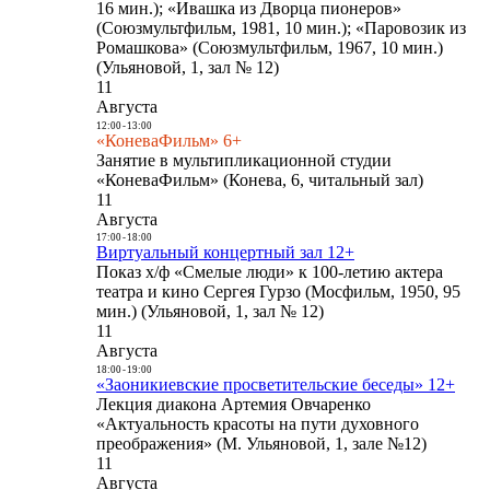
16 мин.); «Ивашка из Дворца пионеров»
(Союзмультфильм, 1981, 10 мин.); «Паровозик из
Ромашкова» (Союзмультфильм, 1967, 10 мин.)
(Ульяновой, 1, зал № 12)
11
Августа
12:00
-
13:00
«КоневаФильм» 6+
Занятие в мультипликационной студии
«КоневаФильм» (Конева, 6, читальный зал)
11
Августа
17:00
-
18:00
Виртуальный концертный зал 12+
Показ х/ф «Смелые люди» к 100-летию актера
театра и кино Сергея Гурзо (Мосфильм, 1950, 95
мин.) (Ульяновой, 1, зал № 12)
11
Августа
18:00
-
19:00
«Заоникиевские просветительские беседы» 12+
Лекция диакона Артемия Овчаренко
«Актуальность красоты на пути духовного
преображения» (М. Ульяновой, 1, зале №12)
11
Августа