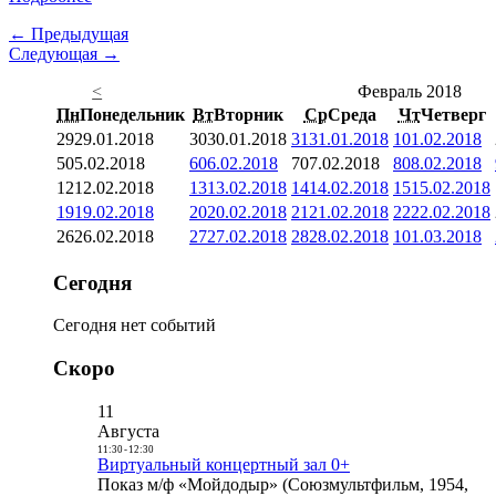
← Предыдущая
Следующая →
<
Февраль 2018
Пн
Понедельник
Вт
Вторник
Ср
Среда
Чт
Четверг
29
29.01.2018
30
30.01.2018
31
31.01.2018
1
01.02.2018
5
05.02.2018
6
06.02.2018
7
07.02.2018
8
08.02.2018
12
12.02.2018
13
13.02.2018
14
14.02.2018
15
15.02.2018
19
19.02.2018
20
20.02.2018
21
21.02.2018
22
22.02.2018
26
26.02.2018
27
27.02.2018
28
28.02.2018
1
01.03.2018
Сегодня
Сегодня нет событий
Скоро
11
Августа
11:30
-
12:30
Виртуальный концертный зал 0+
Показ м/ф «Мойдодыр» (Союзмультфильм, 1954,