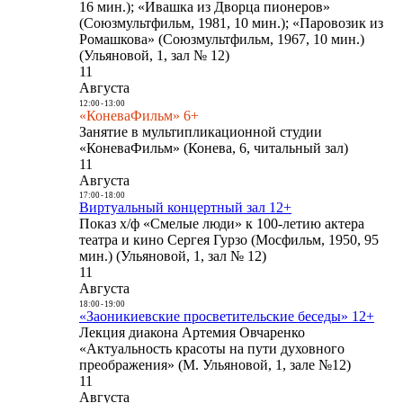
16 мин.); «Ивашка из Дворца пионеров»
(Союзмультфильм, 1981, 10 мин.); «Паровозик из
Ромашкова» (Союзмультфильм, 1967, 10 мин.)
(Ульяновой, 1, зал № 12)
11
Августа
12:00
-
13:00
«КоневаФильм» 6+
Занятие в мультипликационной студии
«КоневаФильм» (Конева, 6, читальный зал)
11
Августа
17:00
-
18:00
Виртуальный концертный зал 12+
Показ х/ф «Смелые люди» к 100-летию актера
театра и кино Сергея Гурзо (Мосфильм, 1950, 95
мин.) (Ульяновой, 1, зал № 12)
11
Августа
18:00
-
19:00
«Заоникиевские просветительские беседы» 12+
Лекция диакона Артемия Овчаренко
«Актуальность красоты на пути духовного
преображения» (М. Ульяновой, 1, зале №12)
11
Августа