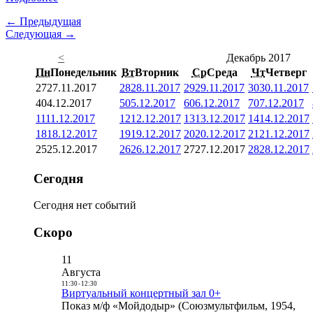
← Предыдущая
Следующая →
<
Декабрь 2017
Пн
Понедельник
Вт
Вторник
Ср
Среда
Чт
Четверг
27
27.11.2017
28
28.11.2017
29
29.11.2017
30
30.11.2017
4
04.12.2017
5
05.12.2017
6
06.12.2017
7
07.12.2017
11
11.12.2017
12
12.12.2017
13
13.12.2017
14
14.12.2017
18
18.12.2017
19
19.12.2017
20
20.12.2017
21
21.12.2017
25
25.12.2017
26
26.12.2017
27
27.12.2017
28
28.12.2017
Сегодня
Сегодня нет событий
Скоро
11
Августа
11:30
-
12:30
Виртуальный концертный зал 0+
Показ м/ф «Мойдодыр» (Союзмультфильм, 1954,