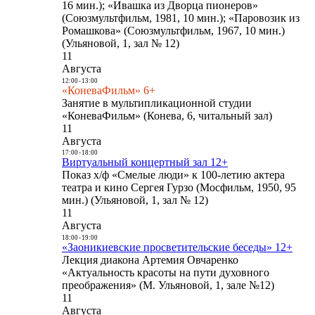
16 мин.); «Ивашка из Дворца пионеров»
(Союзмультфильм, 1981, 10 мин.); «Паровозик из
Ромашкова» (Союзмультфильм, 1967, 10 мин.)
(Ульяновой, 1, зал № 12)
11
Августа
12:00
-
13:00
«КоневаФильм» 6+
Занятие в мультипликационной студии
«КоневаФильм» (Конева, 6, читальный зал)
11
Августа
17:00
-
18:00
Виртуальный концертный зал 12+
Показ х/ф «Смелые люди» к 100-летию актера
театра и кино Сергея Гурзо (Мосфильм, 1950, 95
мин.) (Ульяновой, 1, зал № 12)
11
Августа
18:00
-
19:00
«Заоникиевские просветительские беседы» 12+
Лекция диакона Артемия Овчаренко
«Актуальность красоты на пути духовного
преображения» (М. Ульяновой, 1, зале №12)
11
Августа