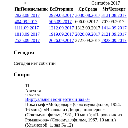
<
Сентябрь 2017
Пн
Понедельник
Вт
Вторник
Ср
Среда
Чт
Четверг
28
28.08.2017
29
29.08.2017
30
30.08.2017
31
31.08.2017
4
04.09.2017
5
05.09.2017
6
06.09.2017
7
07.09.2017
11
11.09.2017
12
12.09.2017
13
13.09.2017
14
14.09.2017
18
18.09.2017
19
19.09.2017
20
20.09.2017
21
21.09.2017
25
25.09.2017
26
26.09.2017
27
27.09.2017
28
28.09.2017
Сегодня
Сегодня нет событий
Скоро
11
Августа
11:30
-
12:30
Виртуальный концертный зал 0+
Показ м/ф «Мойдодыр» (Союзмультфильм, 1954,
16 мин.); «Ивашка из Дворца пионеров»
(Союзмультфильм, 1981, 10 мин.); «Паровозик из
Ромашкова» (Союзмультфильм, 1967, 10 мин.)
(Ульяновой, 1, зал № 12)