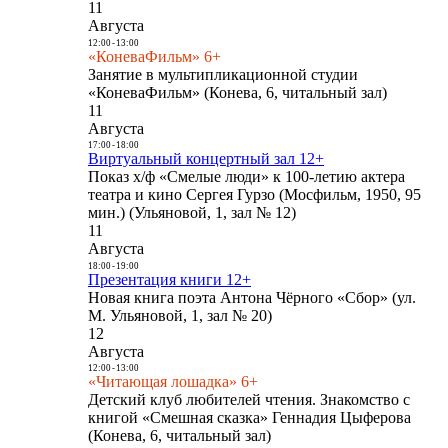
11
Августа
12:00
-
13:00
«КоневаФильм» 6+
Занятие в мультипликационной студии
«КоневаФильм» (Конева, 6, читальный зал)
11
Августа
17:00
-
18:00
Виртуальный концертный зал 12+
Показ х/ф «Смелые люди» к 100-летию актера
театра и кино Сергея Гурзо (Мосфильм, 1950, 95
мин.) (Ульяновой, 1, зал № 12)
11
Августа
18:00
-
19:00
Презентация книги 12+
Новая книга поэта Антона Чёрного «Сбор» (ул.
М. Ульяновой, 1, зал № 20)
12
Августа
12:00
-
13:00
«Читающая лошадка» 6+
Детский клуб любителей чтения. Знакомство с
книгой «Смешная сказка» Геннадия Цыферова
(Конева, 6, читальный зал)