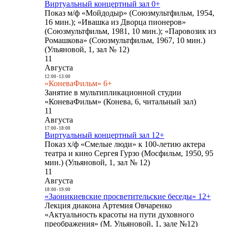
Виртуальный концертный зал 0+
Показ м/ф «Мойдодыр» (Союзмультфильм, 1954,
16 мин.); «Ивашка из Дворца пионеров»
(Союзмультфильм, 1981, 10 мин.); «Паровозик из
Ромашкова» (Союзмультфильм, 1967, 10 мин.)
(Ульяновой, 1, зал № 12)
11
Августа
12:00
-
13:00
«КоневаФильм» 6+
Занятие в мультипликационной студии
«КоневаФильм» (Конева, 6, читальный зал)
11
Августа
17:00
-
18:00
Виртуальный концертный зал 12+
Показ х/ф «Смелые люди» к 100-летию актера
театра и кино Сергея Гурзо (Мосфильм, 1950, 95
мин.) (Ульяновой, 1, зал № 12)
11
Августа
18:00
-
19:00
«Заоникиевские просветительские беседы» 12+
Лекция диакона Артемия Овчаренко
«Актуальность красоты на пути духовного
преображения» (М. Ульяновой, 1, зале №12)