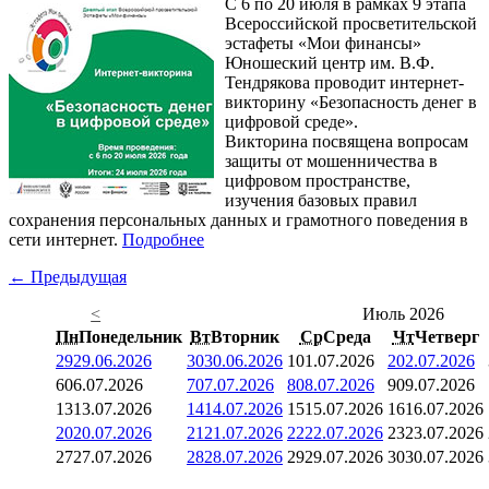
С 6 по 20 июля в рамках 9 этапа
Всероссийской просветительской
эстафеты «Мои финансы»
Юношеский центр им. В.Ф.
Тендрякова проводит интернет-
викторину «Безопасность денег в
цифровой среде».
Викторина посвящена вопросам
защиты от мошенничества в
цифровом пространстве,
изучения базовых правил
сохранения персональных данных и грамотного поведения в
сети интернет.
Подробнее
← Предыдущая
<
Июль 2026
Пн
Понедельник
Вт
Вторник
Ср
Среда
Чт
Четверг
29
29.06.2026
30
30.06.2026
1
01.07.2026
2
02.07.2026
6
06.07.2026
7
07.07.2026
8
08.07.2026
9
09.07.2026
13
13.07.2026
14
14.07.2026
15
15.07.2026
16
16.07.2026
20
20.07.2026
21
21.07.2026
22
22.07.2026
23
23.07.2026
27
27.07.2026
28
28.07.2026
29
29.07.2026
30
30.07.2026