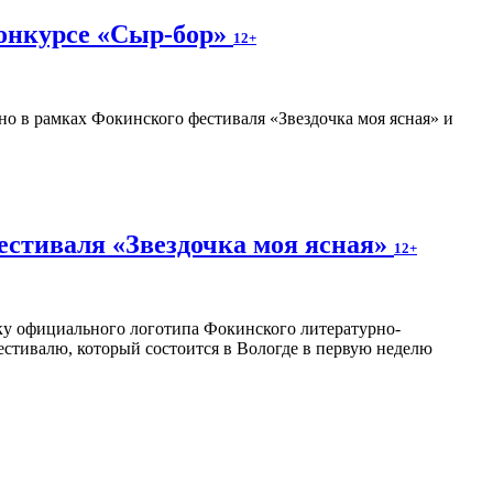
конкурсе «Сыр-бор»
12+
о в рамках Фокинского фестиваля «Звездочка моя ясная» и
естиваля «Звездочка моя ясная»
12+
отку официального логотипа Фокинского литературно-
естивалю, который состоится в Вологде в первую неделю