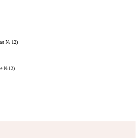
зал № 12)
ле №12)