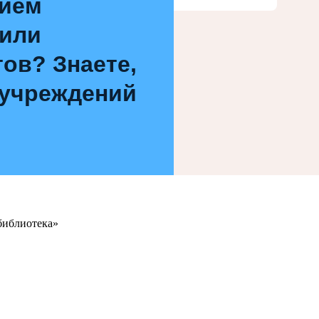
нием
 или
ов? Знаете,
 учреждений
библиотека»