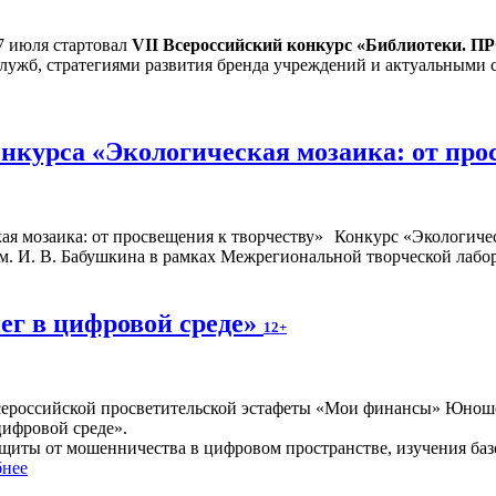
7 июля стартовал
VII Всероссийский конкурс «Библиотеки. П
служб, стратегиями развития бренда учреждений и актуальными 
нкурса «Экологическая мозаика: от про
Конкурс «Экологичес
. И. В. Бабушкина в рамках Межрегиональной творческой лабор
ег в цифровой среде»
12+
 Всероссийской просветительской эстафеты «Мои финансы» Юноше
цифровой среде».
щиты от мошенничества в цифровом пространстве, изучения ба
нее