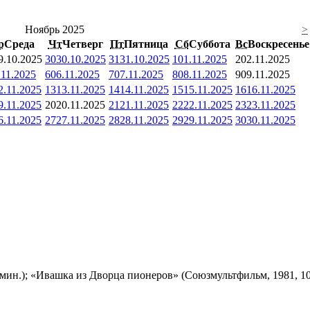
Ноябрь 2025
>
р
Среда
Чт
Четверг
Пт
Пятница
Сб
Суббота
Вс
Воскресенье
9.10.2025
30
30.10.2025
31
31.10.2025
1
01.11.2025
2
02.11.2025
.11.2025
6
06.11.2025
7
07.11.2025
8
08.11.2025
9
09.11.2025
2.11.2025
13
13.11.2025
14
14.11.2025
15
15.11.2025
16
16.11.2025
9.11.2025
20
20.11.2025
21
21.11.2025
22
22.11.2025
23
23.11.2025
6.11.2025
27
27.11.2025
28
28.11.2025
29
29.11.2025
30
30.11.2025
мин.); «Ивашка из Дворца пионеров» (Союзмультфильм, 1981, 10