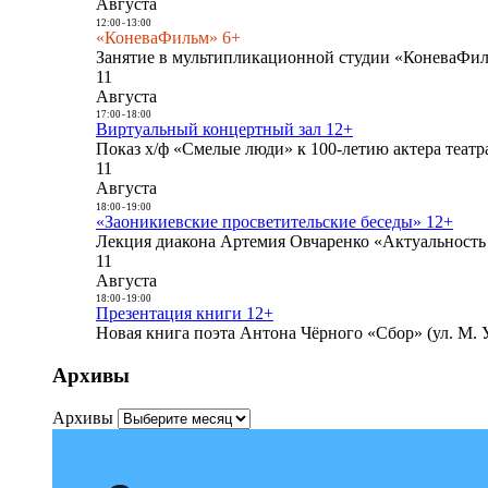
Августа
12:00
-
13:00
«КоневаФильм» 6+
Занятие в мультипликационной студии «КоневаФиль
11
Августа
17:00
-
18:00
Виртуальный концертный зал 12+
Показ х/ф «Смелые люди» к 100-летию актера театра
11
Августа
18:00
-
19:00
«Заоникиевские просветительские беседы» 12+
Лекция диакона Артемия Овчаренко «Актуальность 
11
Августа
18:00
-
19:00
Презентация книги 12+
Новая книга поэта Антона Чёрного «Сбор» (ул. М. У
Архивы
Архивы