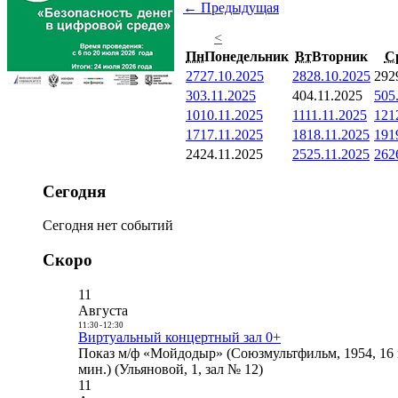
← Предыдущая
<
Пн
Понедельник
Вт
Вторник
С
27
27.10.2025
28
28.10.2025
29
2
3
03.11.2025
4
04.11.2025
5
05
10
10.11.2025
11
11.11.2025
12
1
17
17.11.2025
18
18.11.2025
19
1
24
24.11.2025
25
25.11.2025
26
2
Сегодня
Сегодня нет событий
Скоро
11
Августа
11:30
-
12:30
Виртуальный концертный зал 0+
Показ м/ф «Мойдодыр» (Союзмультфильм, 1954, 16 
мин.) (Ульяновой, 1, зал № 12)
11