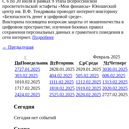
С 6 по 20 июля в рамках 9 этапа Всероссийской
просветительской эстафеты «Мои финансы» Юношеский
центр им. В.Ф. Тендрякова проводит интернет-викторину
«Безопасность денег в цифровой среде».
Викторина посвящена вопросам защиты от мошенничества в
цифровом пространстве, изучения базовых правил
сохранения персональных данных и грамотного поведения в
сети интернет.
Подробнее
← Предыдущая
<
Февраль 2025
Пн
Понедельник
Вт
Вторник
Ср
Среда
Чт
Четверг
27
27.01.2025
28
28.01.2025
29
29.01.2025
30
30.01.2025
3
03.02.2025
4
04.02.2025
5
05.02.2025
6
06.02.2025
10
10.02.2025
11
11.02.2025
12
12.02.2025
13
13.02.2025
17
17.02.2025
18
18.02.2025
19
19.02.2025
20
20.02.2025
24
24.02.2025
25
25.02.2025
26
26.02.2025
27
27.02.2025
Сегодня
Сегодня нет событий
Скоро