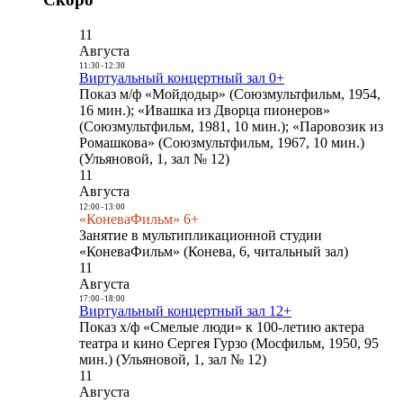
11
Августа
11:30
-
12:30
Виртуальный концертный зал 0+
Показ м/ф «Мойдодыр» (Союзмультфильм, 1954,
16 мин.); «Ивашка из Дворца пионеров»
(Союзмультфильм, 1981, 10 мин.); «Паровозик из
Ромашкова» (Союзмультфильм, 1967, 10 мин.)
(Ульяновой, 1, зал № 12)
11
Августа
12:00
-
13:00
«КоневаФильм» 6+
Занятие в мультипликационной студии
«КоневаФильм» (Конева, 6, читальный зал)
11
Августа
17:00
-
18:00
Виртуальный концертный зал 12+
Показ х/ф «Смелые люди» к 100-летию актера
театра и кино Сергея Гурзо (Мосфильм, 1950, 95
мин.) (Ульяновой, 1, зал № 12)
11
Августа