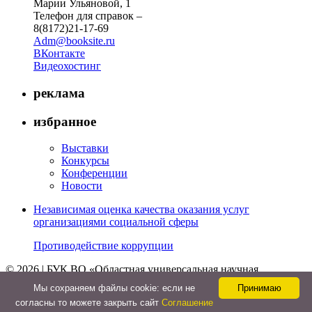
Марии Ульяновой, 1
Телефон для справок –
8(8172)21-17-69
Adm@booksite.ru
ВКонтакте
Видеохостинг
реклама
избранное
Выставки
Конкурсы
Конференции
Новости
Независимая оценка качества оказания услуг
организациями социальной сферы
Противодействие коррупции
© 2026 | БУК ВО «Областная универсальная научная
библиотека»
Мы cохраняем файлы cookie: если не
Принимаю
↑
согласны то можете закрыть сайт
Соглашение