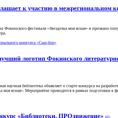
глашает к участию в межрегиональном 
ах Фокинского фестиваля «Звездочка моя ясная» и призвано по
ера.
онального конкурса «Сыр-бор»
 лучший логотип Фокинского литературн
ная научная библиотека объявляет о старте конкурса на разраб
а моя ясная». Мероприятие проводится в рамках подготовки к ф
онкурс «Библиотеки. ПРОдвижение»
12+