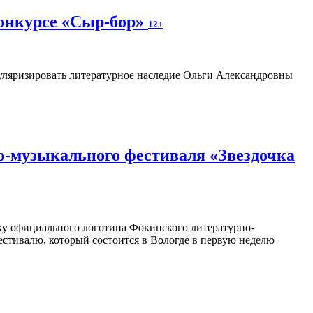
конкурсе «Сыр-бор»
12+
пуляризировать литературное наследие Ольги Александровны
о-музыкального фестиваля «Звездочка
отку официального логотипа Фокинского литературно-
естивалю, который состоится в Вологде в первую неделю