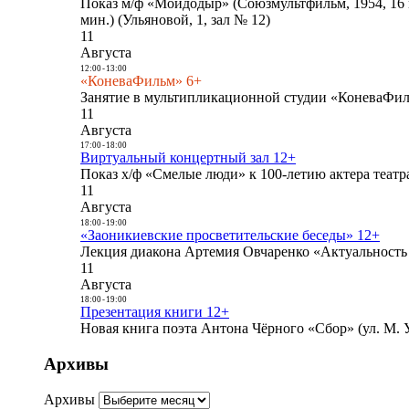
Показ м/ф «Мойдодыр» (Союзмультфильм, 1954, 16 
мин.) (Ульяновой, 1, зал № 12)
11
Августа
12:00
-
13:00
«КоневаФильм» 6+
Занятие в мультипликационной студии «КоневаФиль
11
Августа
17:00
-
18:00
Виртуальный концертный зал 12+
Показ х/ф «Смелые люди» к 100-летию актера театра
11
Августа
18:00
-
19:00
«Заоникиевские просветительские беседы» 12+
Лекция диакона Артемия Овчаренко «Актуальность 
11
Августа
18:00
-
19:00
Презентация книги 12+
Новая книга поэта Антона Чёрного «Сбор» (ул. М. У
Архивы
Архивы