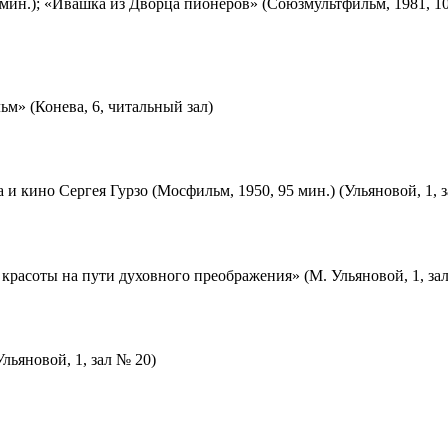
мин.); «Ивашка из Дворца пионеров» (Союзмультфильм, 1981, 10
м» (Конева, 6, читальный зал)
 и кино Сергея Гурзо (Мосфильм, 1950, 95 мин.) (Ульяновой, 1, 
красоты на пути духовного преображения» (М. Ульяновой, 1, за
льяновой, 1, зал № 20)