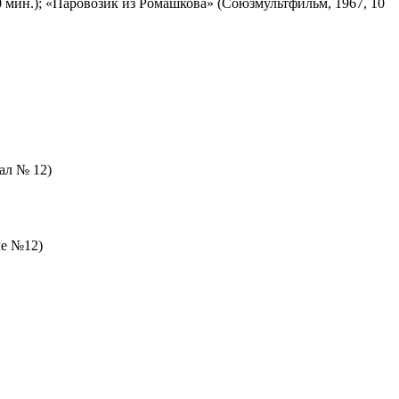
 мин.); «Паровозик из Ромашкова» (Союзмультфильм, 1967, 10
зал № 12)
ле №12)