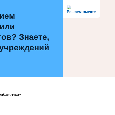
Решаем вместе
нием
 или
ов? Знаете,
 учреждений
библиотека»