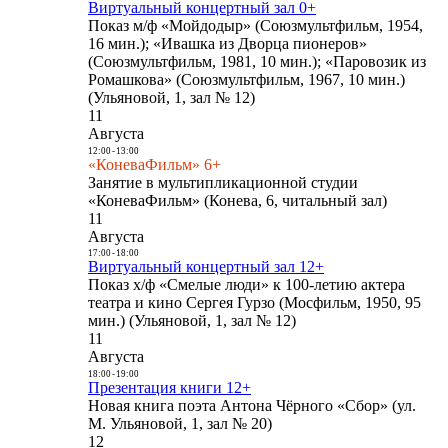
Виртуальный концертный зал 0+
Показ м/ф «Мойдодыр» (Союзмультфильм, 1954,
16 мин.); «Ивашка из Дворца пионеров»
(Союзмультфильм, 1981, 10 мин.); «Паровозик из
Ромашкова» (Союзмультфильм, 1967, 10 мин.)
(Ульяновой, 1, зал № 12)
11
Августа
12:00
-
13:00
«КоневаФильм» 6+
Занятие в мультипликационной студии
«КоневаФильм» (Конева, 6, читальный зал)
11
Августа
17:00
-
18:00
Виртуальный концертный зал 12+
Показ х/ф «Смелые люди» к 100-летию актера
театра и кино Сергея Гурзо (Мосфильм, 1950, 95
мин.) (Ульяновой, 1, зал № 12)
11
Августа
18:00
-
19:00
Презентация книги 12+
Новая книга поэта Антона Чёрного «Сбор» (ул.
М. Ульяновой, 1, зал № 20)
12