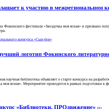
глашает к участию в межрегиональном 
ах Фокинского фестиваля «Звездочка моя ясная» и призвано по
ера.
онального конкурса «Сыр-бор»
 лучший логотип Фокинского литературн
ная научная библиотека объявляет о старте конкурса на разраб
а моя ясная». Мероприятие проводится в рамках подготовки к ф
онкурс «Библиотеки. ПРОдвижение»
12+