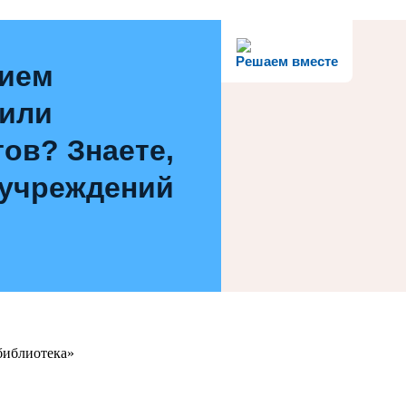
Решаем вместе
нием
 или
ов? Знаете,
 учреждений
библиотека»