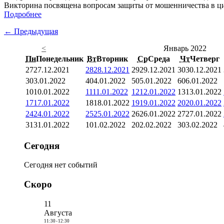
Викторина посвящена вопросам защиты от мошенничества в ци
Подробнее
← Предыдущая
<
Январь 2022
Пн
Понедельник
Вт
Вторник
Ср
Среда
Чт
Четверг
27
27.12.2021
28
28.12.2021
29
29.12.2021
30
30.12.2021
3
03.01.2022
4
04.01.2022
5
05.01.2022
6
06.01.2022
10
10.01.2022
11
11.01.2022
12
12.01.2022
13
13.01.2022
17
17.01.2022
18
18.01.2022
19
19.01.2022
20
20.01.2022
24
24.01.2022
25
25.01.2022
26
26.01.2022
27
27.01.2022
31
31.01.2022
1
01.02.2022
2
02.02.2022
3
03.02.2022
Сегодня
Сегодня нет событий
Скоро
11
Августа
11:30
-
12:30