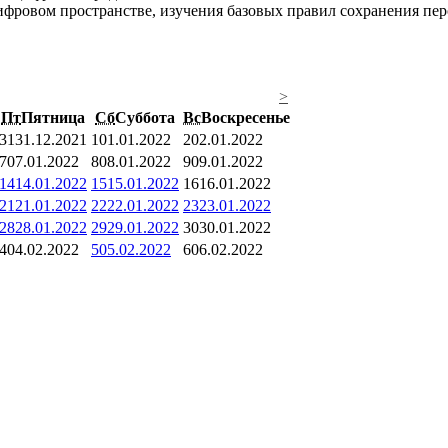
фровом пространстве, изучения базовых правил сохранения перс
>
Пт
Пятница
Сб
Суббота
Вс
Воскресенье
31
31.12.2021
1
01.01.2022
2
02.01.2022
7
07.01.2022
8
08.01.2022
9
09.01.2022
14
14.01.2022
15
15.01.2022
16
16.01.2022
21
21.01.2022
22
22.01.2022
23
23.01.2022
28
28.01.2022
29
29.01.2022
30
30.01.2022
4
04.02.2022
5
05.02.2022
6
06.02.2022