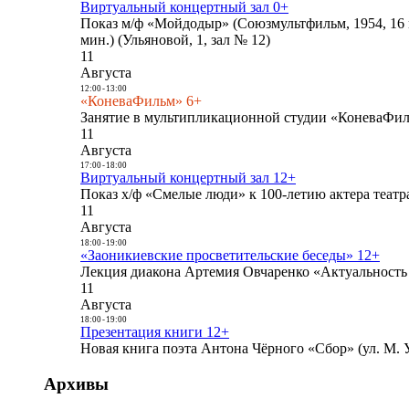
Виртуальный концертный зал 0+
Показ м/ф «Мойдодыр» (Союзмультфильм, 1954, 16 
мин.) (Ульяновой, 1, зал № 12)
11
Августа
12:00
-
13:00
«КоневаФильм» 6+
Занятие в мультипликационной студии «КоневаФиль
11
Августа
17:00
-
18:00
Виртуальный концертный зал 12+
Показ х/ф «Смелые люди» к 100-летию актера театра
11
Августа
18:00
-
19:00
«Заоникиевские просветительские беседы» 12+
Лекция диакона Артемия Овчаренко «Актуальность 
11
Августа
18:00
-
19:00
Презентация книги 12+
Новая книга поэта Антона Чёрного «Сбор» (ул. М. У
Архивы