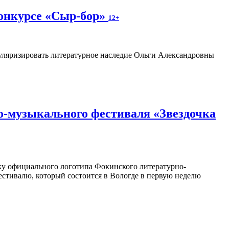
конкурсе «Сыр-бор»
12+
пуляризировать литературное наследие Ольги Александровны
о-музыкального фестиваля «Звездочка
отку официального логотипа Фокинского литературно-
естивалю, который состоится в Вологде в первую неделю