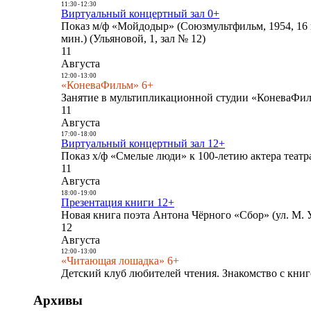
11:30
-
12:30
Виртуальный концертный зал 0+
Показ м/ф «Мойдодыр» (Союзмультфильм, 1954, 16 
мин.) (Ульяновой, 1, зал № 12)
11
Августа
12:00
-
13:00
«КоневаФильм» 6+
Занятие в мультипликационной студии «КоневаФиль
11
Августа
17:00
-
18:00
Виртуальный концертный зал 12+
Показ х/ф «Смелые люди» к 100-летию актера театра
11
Августа
18:00
-
19:00
Презентация книги 12+
Новая книга поэта Антона Чёрного «Сбор» (ул. М. У
12
Августа
12:00
-
13:00
«Читающая лошадка» 6+
Детский клуб любителей чтения. Знакомство с книг
Архивы