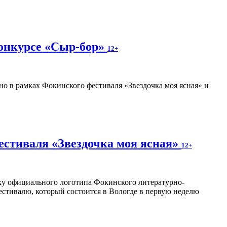
конкурсе «Сыр-бор»
12+
о в рамках Фокинского фестиваля «Звездочка моя ясная» и
естиваля «Звездочка моя ясная»
12+
отку официального логотипа Фокинского литературно-
естивалю, который состоится в Вологде в первую неделю