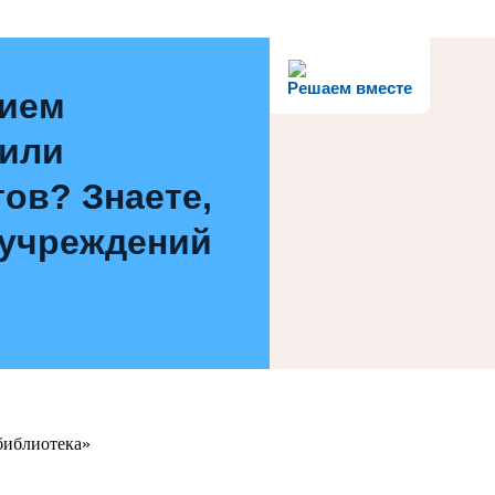
Решаем вместе
нием
 или
ов? Знаете,
 учреждений
библиотека»