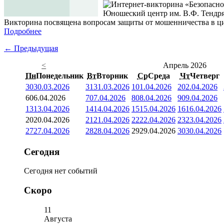
Юношеский центр им. В.Ф. Тендря
Викторина посвящена вопросам защиты от мошенничества в ци
Подробнее
← Предыдущая
<
Апрель 2026
Пн
Понедельник
Вт
Вторник
Ср
Среда
Чт
Четверг
30
30.03.2026
31
31.03.2026
1
01.04.2026
2
02.04.2026
6
06.04.2026
7
07.04.2026
8
08.04.2026
9
09.04.2026
13
13.04.2026
14
14.04.2026
15
15.04.2026
16
16.04.2026
20
20.04.2026
21
21.04.2026
22
22.04.2026
23
23.04.2026
27
27.04.2026
28
28.04.2026
29
29.04.2026
30
30.04.2026
Сегодня
Сегодня нет событий
Скоро
11
Августа