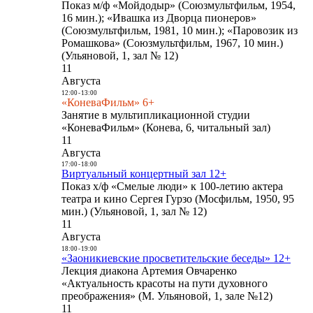
Показ м/ф «Мойдодыр» (Союзмультфильм, 1954,
16 мин.); «Ивашка из Дворца пионеров»
(Союзмультфильм, 1981, 10 мин.); «Паровозик из
Ромашкова» (Союзмультфильм, 1967, 10 мин.)
(Ульяновой, 1, зал № 12)
11
Августа
12:00
-
13:00
«КоневаФильм» 6+
Занятие в мультипликационной студии
«КоневаФильм» (Конева, 6, читальный зал)
11
Августа
17:00
-
18:00
Виртуальный концертный зал 12+
Показ х/ф «Смелые люди» к 100-летию актера
театра и кино Сергея Гурзо (Мосфильм, 1950, 95
мин.) (Ульяновой, 1, зал № 12)
11
Августа
18:00
-
19:00
«Заоникиевские просветительские беседы» 12+
Лекция диакона Артемия Овчаренко
«Актуальность красоты на пути духовного
преображения» (М. Ульяновой, 1, зале №12)
11