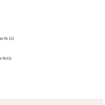
зал № 12)
ле №12)