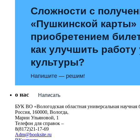
Сложности с получе
«Пушкинской карты»
приобретением билет
как улучшить работу
культуры?
Напишите — решим!
о нас
Написать
БУК ВО «Вологодская областная универсальная научная 
Россия, 160000, Вологда,
Марии Ульяновой, 1
Телефон для справок –
8(8172)21-17-69
Adm@booksite.ru