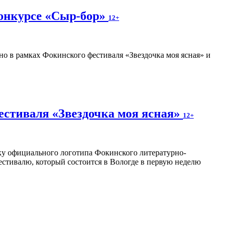
конкурсе «Сыр-бор»
12+
о в рамках Фокинского фестиваля «Звездочка моя ясная» и
естиваля «Звездочка моя ясная»
12+
отку официального логотипа Фокинского литературно-
естивалю, который состоится в Вологде в первую неделю