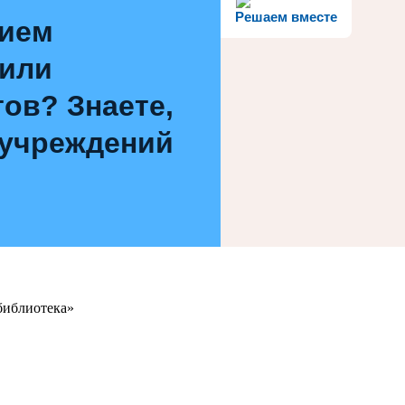
Решаем вместе
нием
 или
ов? Знаете,
 учреждений
библиотека»