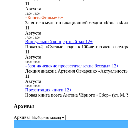
11
Августа
12:00
-
13:00
«КоневаФильм» 6+
Занятие в мультипликационной студии «КоневаФиль
11
Августа
17:00
-
18:00
Виртуальный концертный зал 12+
Показ х/ф «Смелые люди» к 100-летию актера театра
11
Августа
18:00
-
19:00
«Заоникиевские просветительские беседы» 12+
Лекция диакона Артемия Овчаренко «Актуальность 
11
Августа
18:00
-
19:00
Презентация книги 12+
Новая книга поэта Антона Чёрного «Сбор» (ул. М. У
Архивы
Архивы