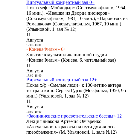
Виртуальный концертный зал 0+
Показ м/ф «Мойдодыр» (Союзмультфильм, 1954,
16 мин.); «Ивашка из Дворца пионеров»
(Союзмультфильм, 1981, 10 мин.); «Паровозик из
Ромашкова» (Союзмультфильм, 1967, 10 мин.)
(Ульяновой, 1, зал № 12)
11
Августа
12:00
-
13:00
«КоневаФильм» 6+
Занятие в мультипликационной студии
«КоневаФильм» (Конева, 6, читальный зал)
11
Августа
17:00
-
18:00
Виртуальный концертный зал 12+
Показ х/ф «Смелые люди» к 100-летию актера
театра и кино Сергея Гурзо (Мосфильм, 1950, 95
мин.) (Ульяновой, 1, зал № 12)
11
Августа
18:00
-
19:00
«Заоникиевские просветительские беседы» 12+
Лекция диакона Артемия Овчаренко
«Актуальность красоты на пути духовного
преображения» (М. Ульяновой, 1, зале №12)