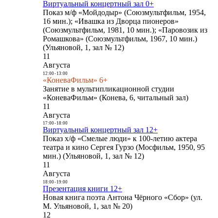
Виртуальный концертный зал 0+
Показ м/ф «Мойдодыр» (Союзмультфильм, 1954,
16 мин.); «Ивашка из Дворца пионеров»
(Союзмультфильм, 1981, 10 мин.); «Паровозик из
Ромашкова» (Союзмультфильм, 1967, 10 мин.)
(Ульяновой, 1, зал № 12)
11
Августа
12:00
-
13:00
«КоневаФильм» 6+
Занятие в мультипликационной студии
«КоневаФильм» (Конева, 6, читальный зал)
11
Августа
17:00
-
18:00
Виртуальный концертный зал 12+
Показ х/ф «Смелые люди» к 100-летию актера
театра и кино Сергея Гурзо (Мосфильм, 1950, 95
мин.) (Ульяновой, 1, зал № 12)
11
Августа
18:00
-
19:00
Презентация книги 12+
Новая книга поэта Антона Чёрного «Сбор» (ул.
М. Ульяновой, 1, зал № 20)
12