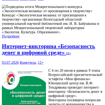
Конкурс «Экологическая мозаика: от просвещения к
творчеству» организован Вологодской областной
универсальной научной библиотекой им. И. В. Бабушкина в
рамках Межрегиональной творческой лаборатории
«Экология. Культура. Образование».
Подробнее
Интернет-викторина «Безопасность
денег в цифровой среде»
12+
03.07.2026
Конкурсы
,
12+
С 6 по 20 июля в рамках 9 этапа
Всероссийской просветительской
эстафеты «Мои финансы»
Юношеский центр им. В.Ф.
Тендрякова проводит интернет-
викторину «Безопасность денег в
цифровой среде».
Викторина посвящена вопросам
защиты от мошенничества в