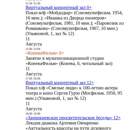
11:30
-
12:30
Виртуальный концертный зал 0+
Показ м/ф «Мойдодыр» (Союзмультфильм, 1954,
16 мин.); «Ивашка из Дворца пионеров»
(Союзмультфильм, 1981, 10 мин.); «Паровозик из
Ромашкова» (Союзмультфильм, 1967, 10 мин.)
(Ульяновой, 1, зал № 12)
11
Августа
12:00
-
13:00
«КоневаФильм» 6+
Занятие в мультипликационной студии
«КоневаФильм» (Конева, 6, читальный зал)
11
Августа
17:00
-
18:00
Виртуальный концертный зал 12+
Показ х/ф «Смелые люди» к 100-летию актера
театра и кино Сергея Гурзо (Мосфильм, 1950, 95
мин.) (Ульяновой, 1, зал № 12)
11
Августа
18:00
-
19:00
«Заоникиевские просветительские беседы» 12+
Лекция диакона Артемия Овчаренко
«Актуальность красоты на пути духовного