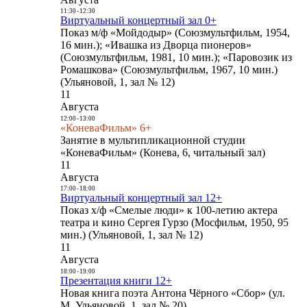
11:30
-
12:30
Виртуальный концертный зал 0+
Показ м/ф «Мойдодыр» (Союзмультфильм, 1954,
16 мин.); «Ивашка из Дворца пионеров»
(Союзмультфильм, 1981, 10 мин.); «Паровозик из
Ромашкова» (Союзмультфильм, 1967, 10 мин.)
(Ульяновой, 1, зал № 12)
11
Августа
12:00
-
13:00
«КоневаФильм» 6+
Занятие в мультипликационной студии
«КоневаФильм» (Конева, 6, читальный зал)
11
Августа
17:00
-
18:00
Виртуальный концертный зал 12+
Показ х/ф «Смелые люди» к 100-летию актера
театра и кино Сергея Гурзо (Мосфильм, 1950, 95
мин.) (Ульяновой, 1, зал № 12)
11
Августа
18:00
-
19:00
Презентация книги 12+
Новая книга поэта Антона Чёрного «Сбор» (ул.
М. Ульяновой, 1, зал № 20)