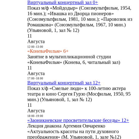
Виртуальный концертный зал 0+
Показ м/ф «Мойдодыр» (Союзмультфильм, 1954,
16 мин.); «Ивашка из Дворца пионеров»
(Союзмультфильм, 1981, 10 мин.); «Паровозик из
Ромашкова» (Союзмультфильм, 1967, 10 мин.)
(Ульяновой, 1, зал № 12)
11
Августа
12:00
-
13:00
«КоневаФильм» 6+
Занятие в мультипликационной студии
«КоневаФильм» (Конева, 6, читальный зал)
11
Августа
17:00
-
18:00
Виртуальный концертный зал 12+
Показ х/ф «Смелые люди» к 100-летию актера
театра и кино Сергея Гурзо (Мосфильм, 1950, 95
мин.) (Ульяновой, 1, зал № 12)
11
Августа
18:00
-
19:00
«Заоникиевские просветительские беседы» 12+
Лекция диакона Артемия Овчаренко
«Актуальность красоты на пути духовного
преображения» (М. Ульяновой, 1, зале №12)