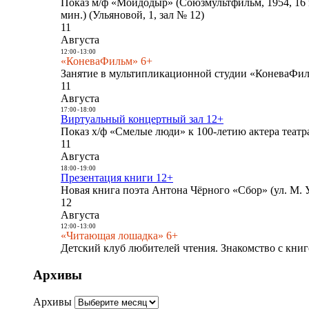
Показ м/ф «Мойдодыр» (Союзмультфильм, 1954, 16 
мин.) (Ульяновой, 1, зал № 12)
11
Августа
12:00
-
13:00
«КоневаФильм» 6+
Занятие в мультипликационной студии «КоневаФиль
11
Августа
17:00
-
18:00
Виртуальный концертный зал 12+
Показ х/ф «Смелые люди» к 100-летию актера театра
11
Августа
18:00
-
19:00
Презентация книги 12+
Новая книга поэта Антона Чёрного «Сбор» (ул. М. У
12
Августа
12:00
-
13:00
«Читающая лошадка» 6+
Детский клуб любителей чтения. Знакомство с книг
Архивы
Архивы