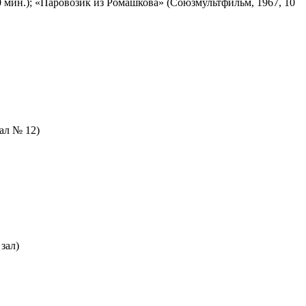
 мин.); «Паровозик из Ромашкова» (Союзмультфильм, 1967, 10
зал № 12)
зал)