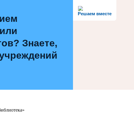
Решаем вместе
нием
 или
ов? Знаете,
 учреждений
библиотека»