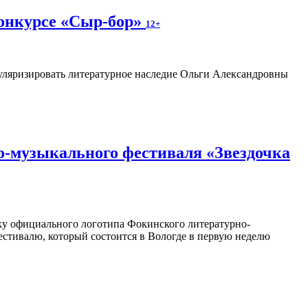
конкурсе «Сыр-бор»
12+
пуляризировать литературное наследие Ольги Александровны
о-музыкального фестиваля «Звездочка
отку официального логотипа Фокинского литературно-
естивалю, который состоится в Вологде в первую неделю