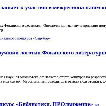
глашает к участию в межрегиональном 
ах Фокинского фестиваля «Звездочка моя ясная» и призвано по
ера.
онального конкурса «Сыр-бор»
 лучший логотип Фокинского литературн
ная научная библиотека объявляет о старте конкурса на разраб
а моя ясная». Мероприятие проводится в рамках подготовки к ф
онкурс «Библиотеки. ПРОдвижение»
12+