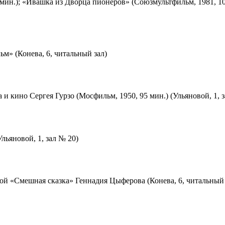
мин.); «Ивашка из Дворца пионеров» (Союзмультфильм, 1981, 10
м» (Конева, 6, читальный зал)
 и кино Сергея Гурзо (Мосфильм, 1950, 95 мин.) (Ульяновой, 1, 
льяновой, 1, зал № 20)
ой «Смешная сказка» Геннадия Цыферова (Конева, 6, читальный 