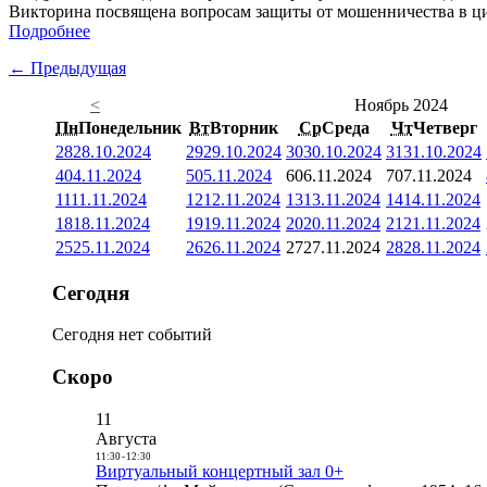
Викторина посвящена вопросам защиты от мошенничества в ци
Подробнее
← Предыдущая
<
Ноябрь 2024
Пн
Понедельник
Вт
Вторник
Ср
Среда
Чт
Четверг
28
28.10.2024
29
29.10.2024
30
30.10.2024
31
31.10.2024
4
04.11.2024
5
05.11.2024
6
06.11.2024
7
07.11.2024
11
11.11.2024
12
12.11.2024
13
13.11.2024
14
14.11.2024
18
18.11.2024
19
19.11.2024
20
20.11.2024
21
21.11.2024
25
25.11.2024
26
26.11.2024
27
27.11.2024
28
28.11.2024
Сегодня
Сегодня нет событий
Скоро
11
Августа
11:30
-
12:30
Виртуальный концертный зал 0+