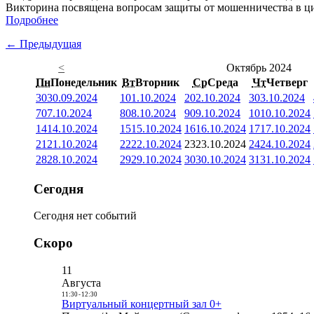
Викторина посвящена вопросам защиты от мошенничества в ци
Подробнее
← Предыдущая
<
Октябрь 2024
Пн
Понедельник
Вт
Вторник
Ср
Среда
Чт
Четверг
30
30.09.2024
1
01.10.2024
2
02.10.2024
3
03.10.2024
7
07.10.2024
8
08.10.2024
9
09.10.2024
10
10.10.2024
14
14.10.2024
15
15.10.2024
16
16.10.2024
17
17.10.2024
21
21.10.2024
22
22.10.2024
23
23.10.2024
24
24.10.2024
28
28.10.2024
29
29.10.2024
30
30.10.2024
31
31.10.2024
Сегодня
Сегодня нет событий
Скоро
11
Августа
11:30
-
12:30
Виртуальный концертный зал 0+