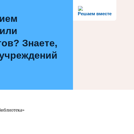
Решаем вместе
нием
 или
ов? Знаете,
 учреждений
библиотека»