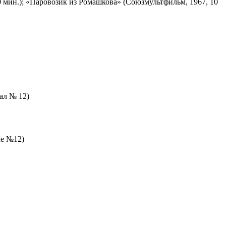
 мин.); «Паровозик из Ромашкова» (Союзмультфильм, 1967, 10
зал № 12)
ле №12)