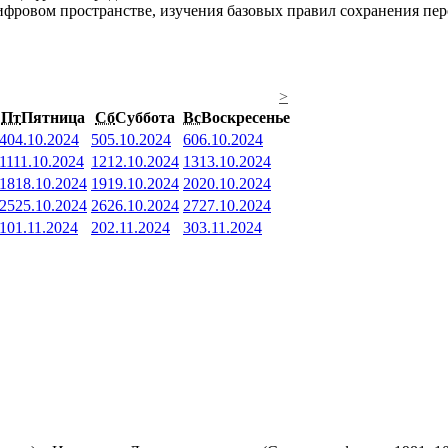
фровом пространстве, изучения базовых правил сохранения перс
>
Пт
Пятница
Сб
Суббота
Вс
Воскресенье
4
04.10.2024
5
05.10.2024
6
06.10.2024
11
11.10.2024
12
12.10.2024
13
13.10.2024
18
18.10.2024
19
19.10.2024
20
20.10.2024
25
25.10.2024
26
26.10.2024
27
27.10.2024
1
01.11.2024
2
02.11.2024
3
03.11.2024