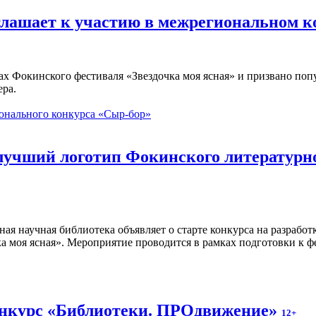
глашает к участию в межрегиональном 
ах Фокинского фестиваля «Звездочка моя ясная» и призвано по
ера.
онального конкурса «Сыр-бор»
 лучший логотип Фокинского литературн
ная научная библиотека объявляет о старте конкурса на разраб
а моя ясная». Мероприятие проводится в рамках подготовки к ф
онкурс «Библиотеки. ПРОдвижение»
12+