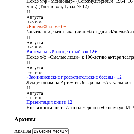
Показ м/ф «Мойдодыр» (Союзмультфильм, 1954, 16 
мин.) (Ульяновой, 1, зал № 12)
11
Августа
12:00
-
13:00
«КоневаФильм» 6+
Занятие в мультипликационной студии «КоневаФиль
11
Августа
17:00
-
18:00
Виртуальный концертный зал 12+
Показ х/ф «Смелые люди» к 100-летию актера театра
11
Августа
18:00
-
19:00
«Заоникиевские просветительские беседы» 12+
Лекция диакона Артемия Овчаренко «Актуальность 
11
Августа
18:00
-
19:00
Презентация книги 12+
Новая книга поэта Антона Чёрного «Сбор» (ул. М. У
Архивы
Архивы