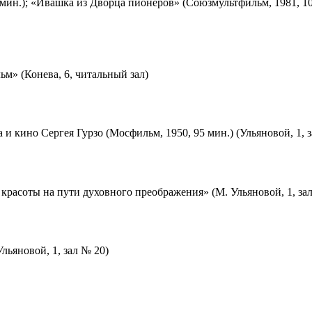
мин.); «Ивашка из Дворца пионеров» (Союзмультфильм, 1981, 10
м» (Конева, 6, читальный зал)
 и кино Сергея Гурзо (Мосфильм, 1950, 95 мин.) (Ульяновой, 1, 
красоты на пути духовного преображения» (М. Ульяновой, 1, за
льяновой, 1, зал № 20)