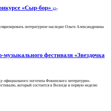
конкурсе «Сыр-бор»
12+
пуляризировать литературное наследие Ольги Александровны
о-музыкального фестиваля «Звездочка
отку официального логотипа Фокинского литературно-
естивалю, который состоится в Вологде в первую неделю