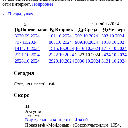
сети интернет.
Подробнее
← Предыдущая
<
Октябрь 2024
Пн
Понедельник
Вт
Вторник
Ср
Среда
Чт
Четверг
30
30.09.2024
1
01.10.2024
2
02.10.2024
3
03.10.2024
7
07.10.2024
8
08.10.2024
9
09.10.2024
10
10.10.2024
14
14.10.2024
15
15.10.2024
16
16.10.2024
17
17.10.2024
21
21.10.2024
22
22.10.2024
23
23.10.2024
24
24.10.2024
28
28.10.2024
29
29.10.2024
30
30.10.2024
31
31.10.2024
Сегодня
Сегодня нет событий
Скоро
11
Августа
11:30
-
12:30
Виртуальный концертный зал 0+
Показ м/ф «Мойдодыр» (Союзмультфильм, 1954,