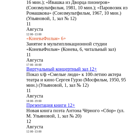
16 мин.); «Ивашка из Дворца пионеров»
(Союзмультфильм, 1981, 10 мин.); «Паровозик из
Ромашкова» (Союзмультфильм, 1967, 10 мин.)
(Ульяновой, 1, зал № 12)
11
Августа
12:00
-
13:00
«КоневаФильм» 6+
Занятие в мультипликационной студии
«КоневаФильм» (Конева, 6, читальный зал)
11
Августа
17:00
-
18:00
Виртуальный концертный зал 12+
Показ х/ф «Смелые люди» к 100-летию актера
театра и кино Сергея Гурзо (Мосфильм, 1950, 95
мин.) (Ульяновой, 1, зал № 12)
11
Августа
18:00
-
19:00
Презентация книги 12+
Новая книга поэта Антона Чёрного «Сбор» (ул.
М. Ульяновой, 1, зал № 20)
12
Августа
12:00
-
13:00