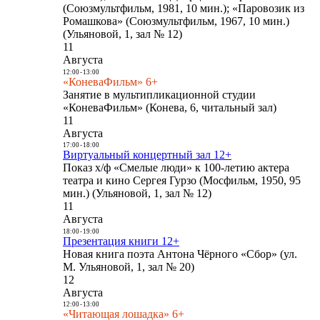
(Союзмультфильм, 1981, 10 мин.); «Паровозик из
Ромашкова» (Союзмультфильм, 1967, 10 мин.)
(Ульяновой, 1, зал № 12)
11
Августа
12:00
-
13:00
«КоневаФильм» 6+
Занятие в мультипликационной студии
«КоневаФильм» (Конева, 6, читальный зал)
11
Августа
17:00
-
18:00
Виртуальный концертный зал 12+
Показ х/ф «Смелые люди» к 100-летию актера
театра и кино Сергея Гурзо (Мосфильм, 1950, 95
мин.) (Ульяновой, 1, зал № 12)
11
Августа
18:00
-
19:00
Презентация книги 12+
Новая книга поэта Антона Чёрного «Сбор» (ул.
М. Ульяновой, 1, зал № 20)
12
Августа
12:00
-
13:00
«Читающая лошадка» 6+