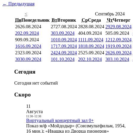
← Предыдущая
<
Сентябрь 2024
Пн
Понедельник
Вт
Вторник
Ср
Среда
Чт
Четверг
26
26.08.2024
27
27.08.2024
28
28.08.2024
29
29.08.2024
2
02.09.2024
3
03.09.2024
4
04.09.2024
5
05.09.2024
9
09.09.2024
10
10.09.2024
11
11.09.2024
12
12.09.2024
16
16.09.2024
17
17.09.2024
18
18.09.2024
19
19.09.2024
23
23.09.2024
24
24.09.2024
25
25.09.2024
26
26.09.2024
30
30.09.2024
1
01.10.2024
2
02.10.2024
3
03.10.2024
Сегодня
Сегодня нет событий
Скоро
11
Августа
11:30
-
12:30
Виртуальный концертный зал 0+
Показ м/ф «Мойдодыр» (Союзмультфильм, 1954,
16 мин.); «Ивашка из Дворца пионеров»