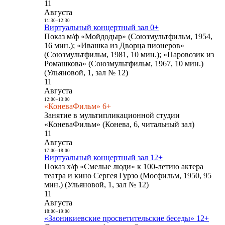
11
Августа
11:30
-
12:30
Виртуальный концертный зал 0+
Показ м/ф «Мойдодыр» (Союзмультфильм, 1954,
16 мин.); «Ивашка из Дворца пионеров»
(Союзмультфильм, 1981, 10 мин.); «Паровозик из
Ромашкова» (Союзмультфильм, 1967, 10 мин.)
(Ульяновой, 1, зал № 12)
11
Августа
12:00
-
13:00
«КоневаФильм» 6+
Занятие в мультипликационной студии
«КоневаФильм» (Конева, 6, читальный зал)
11
Августа
17:00
-
18:00
Виртуальный концертный зал 12+
Показ х/ф «Смелые люди» к 100-летию актера
театра и кино Сергея Гурзо (Мосфильм, 1950, 95
мин.) (Ульяновой, 1, зал № 12)
11
Августа
18:00
-
19:00
«Заоникиевские просветительские беседы» 12+