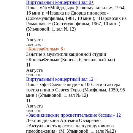
Виртуальный концертный зал 0+
Показ м/ф «Мойдодыр» (Союзмультфильм, 1954,
16 мин.); «Ивашка из Дворца пионеров»
(Союзмультфильм, 1981, 10 мин.); «Паровозик из
Ромашкова» (Союзмультфильм, 1967, 10 мин.)
(Ульяновой, 1, зал № 12)
11
Августа
12:00
-
13:00
«КоневаФильм» 6+
Занятие в мультипликационной студии
«КоневаФильм» (Конева, 6, читальный зал)
11
Августа
17:00
-
18:00
Виртуальный концертный зал 12+
Показ х/ф «Смелые люди» к 100-летию актера
театра и кино Сергея Гурзо (Мосфильм, 1950, 95
мин.) (Ульяновой, 1, зал № 12)
11
Августа
18:00
-
19:00
«Заоникиевские просветительские беседы» 12+
Лекция диакона Артемия Овчаренко
«Актуальность красоты на пути духовного
преображения» (М. Ульяновой, 1, зале №12)