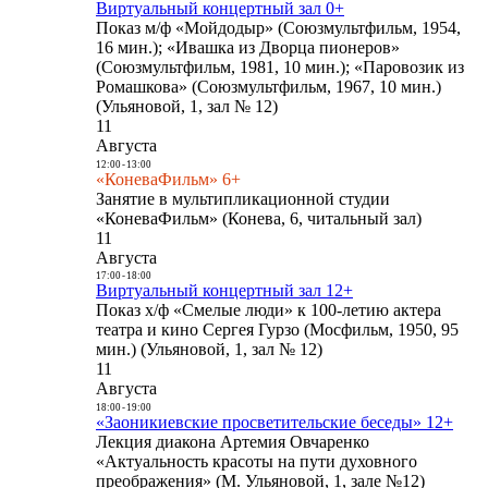
Виртуальный концертный зал 0+
Показ м/ф «Мойдодыр» (Союзмультфильм, 1954,
16 мин.); «Ивашка из Дворца пионеров»
(Союзмультфильм, 1981, 10 мин.); «Паровозик из
Ромашкова» (Союзмультфильм, 1967, 10 мин.)
(Ульяновой, 1, зал № 12)
11
Августа
12:00
-
13:00
«КоневаФильм» 6+
Занятие в мультипликационной студии
«КоневаФильм» (Конева, 6, читальный зал)
11
Августа
17:00
-
18:00
Виртуальный концертный зал 12+
Показ х/ф «Смелые люди» к 100-летию актера
театра и кино Сергея Гурзо (Мосфильм, 1950, 95
мин.) (Ульяновой, 1, зал № 12)
11
Августа
18:00
-
19:00
«Заоникиевские просветительские беседы» 12+
Лекция диакона Артемия Овчаренко
«Актуальность красоты на пути духовного
преображения» (М. Ульяновой, 1, зале №12)