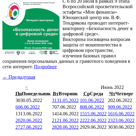
С 6 по 20 июля в рамках 9 этапа
Всероссийской просветительской
эстафеты «Мои финансы»
Юношеский центр им. В.Ф.
Тендрякова проводит интернет-
викторину «Безопасность денег в
цифровой среде».
Викторина посвящена вопросам
защиты от мошенничества в
цифровом пространстве,
изучения базовых правил
сохранения персональных данных и грамотного поведения в
сети интернет.
Подробнее
← Предыдущая
<
Июнь 2022
Пн
Понедельник
Вт
Вторник
Ср
Среда
Чт
Четверг
30
30.05.2022
31
31.05.2022
1
01.06.2022
2
02.06.2022
6
06.06.2022
7
07.06.2022
8
08.06.2022
9
09.06.2022
13
13.06.2022
14
14.06.2022
15
15.06.2022
16
16.06.2022
20
20.06.2022
21
21.06.2022
22
22.06.2022
23
23.06.2022
27
27.06.2022
28
28.06.2022
29
29.06.2022
30
30.06.2022