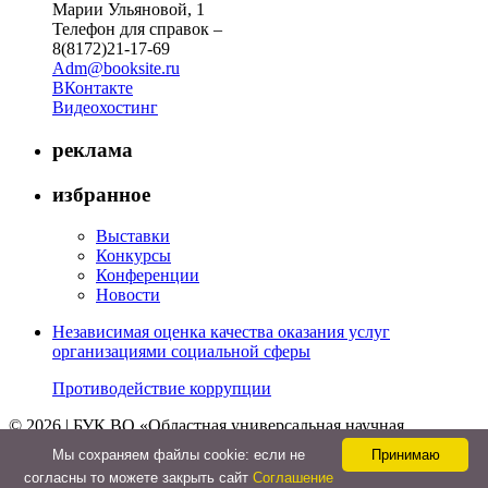
Марии Ульяновой, 1
Телефон для справок –
8(8172)21-17-69
Adm@booksite.ru
ВКонтакте
Видеохостинг
реклама
избранное
Выставки
Конкурсы
Конференции
Новости
Независимая оценка качества оказания услуг
организациями социальной сферы
Противодействие коррупции
© 2026 | БУК ВО «Областная универсальная научная
библиотека»
Мы cохраняем файлы cookie: если не
Принимаю
↑
согласны то можете закрыть сайт
Соглашение