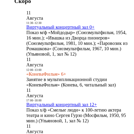
Скоро
11
Августа
11:30
-
12:30
Виртуальный концертный зал 0+
Показ м/ф «Мойдодыр» (Союзмультфильм, 1954,
16 мин.); «Ивашка из Дворца пионеров»
(Союзмультфильм, 1981, 10 мин.); «Паровозик из
Ромашкова» (Союзмультфильм, 1967, 10 мин.)
(Ульяновой, 1, зал № 12)
11
Августа
12:00
-
13:00
«КоневаФильм» 6+
Занятие в мультипликационной студии
«КоневаФильм» (Конева, 6, читальный зал)
11
Августа
17:00
-
18:00
Виртуальный концертный зал 12+
Показ х/ф «Смелые люди» к 100-летию актера
театра и кино Сергея Гурзо (Мосфильм, 1950, 95
мин.) (Ульяновой, 1, зал № 12)
11
Августа