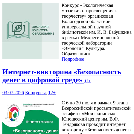
Конкурс «Экологическая
мозаика: от просвещения к
творчеству» организован
Вологодской областной
универсальной научной
библиотекой им. И. В. Бабушкина
в рамках Межрегиональной
творческой лаборатории
«Экология. Культура.
Образование».
Подробнее
Интернет-викторина «Безопасность
денег в цифровой среде»
12+
03.07.2026
Конкурсы
,
12+
С 6 по 20 июля в рамках 9 этапа
Всероссийской просветительской
эстафеты «Мои финансы»
Юношеский центр им. В.Ф.
Тендрякова проводит интернет-
викторину «Безопасность денег в