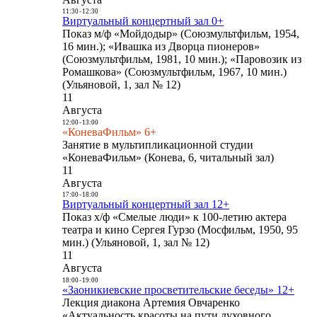
11:30
-
12:30
Виртуальный концертный зал 0+
Показ м/ф «Мойдодыр» (Союзмультфильм, 1954,
16 мин.); «Ивашка из Дворца пионеров»
(Союзмультфильм, 1981, 10 мин.); «Паровозик из
Ромашкова» (Союзмультфильм, 1967, 10 мин.)
(Ульяновой, 1, зал № 12)
11
Августа
12:00
-
13:00
«КоневаФильм» 6+
Занятие в мультипликационной студии
«КоневаФильм» (Конева, 6, читальный зал)
11
Августа
17:00
-
18:00
Виртуальный концертный зал 12+
Показ х/ф «Смелые люди» к 100-летию актера
театра и кино Сергея Гурзо (Мосфильм, 1950, 95
мин.) (Ульяновой, 1, зал № 12)
11
Августа
18:00
-
19:00
«Заоникиевские просветительские беседы» 12+
Лекция диакона Артемия Овчаренко
«Актуальность красоты на пути духовного